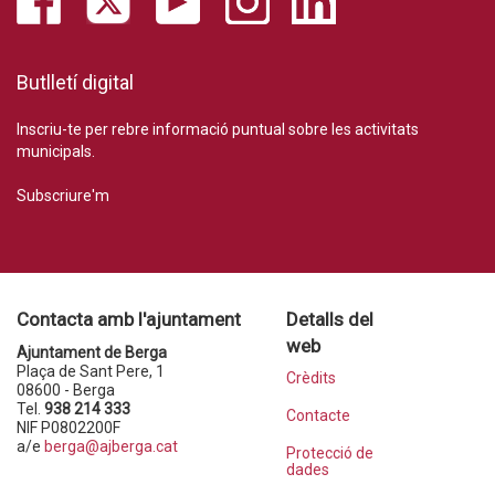
Butlletí digital
Inscriu-te per rebre informació puntual sobre les activitats
municipals.
Subscriure'm
Contacta amb l'ajuntament
Detalls del
web
Ajuntament de Berga
Plaça de Sant Pere, 1
Crèdits
08600 - Berga
Tel.
938 214 333
Contacte
NIF P0802200F
a/e
berga@ajberga.cat
Protecció de
dades