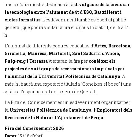
tracta d’una mostra dedicada a la
divulgació de la ciència i
la tecnologia entre l’alumnat de 4t d’ESO, Batxillerat i
cicles formatius
. L’esdeveniment també és obert al públic
general, que podrà visitar la fira el dijous 16 d’abril, de 15 a 17
h.
L’alumnat de diferents centres educatius d’
Artés,
Barcelona,
Gironella, Manresa, Martorell, Sant Sadurní d’Anoia,
Puig-reig i Terrassa
visitaran la fira per
conèixer els
projectes de vuit grups de recerca pioners impulsats per
l’alumnat de la Universitat Politècnica de Catalunya
. A
més, hi haurà una exposició titulada “Coneixes el bosc” i una
visita a l’espai natural de la serra de Queralt.
La Fira del Coneixement és un esdeveniment organitzat per
la
Universitat Politècnica de Catalunya, l’Exploratori dels
Recursos de la Natura i l’Ajuntament de Berga
.
Fira del Coneixement 2026
Dates
: 15 i 16 d’abril