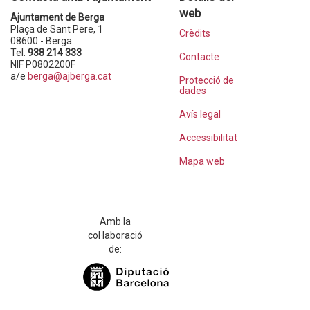
web
Ajuntament de Berga
Plaça de Sant Pere, 1
Crèdits
08600 - Berga
Tel.
938 214 333
Contacte
NIF P0802200F
a/e
berga@ajberga.cat
Protecció de
dades
Avís legal
Accessibilitat
Mapa web
Amb la
col·laboració
de: