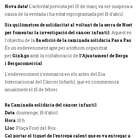
Nova data!
L’activitat prevista pel 15 de març va ser suspesa a
causa de la ventada i ha estat reprogramada pel 19 d’abril.
Sis quilòmetres de solidaritat al voltant de la serra de Noet
per fomentar la investigació del càncer infantil
. Aquest és
l’objectiu de la
8a edició de la caminada solidària Pas a Pas
.
És un esdeveniment apte per a tothom organitzat
per
Ginkgo
amb la col·laboració de
l’Ajuntament de Berga
i Bergacomercial
.
L'esdeveniment s'emmarca en els actes del Dia
Internacional del Càncer Infantil, que es commemora
anualment el 15 de febrer.
8a Caminada solidària del càncer infantil
Data
: diumenge, 19 d’abril
Hora
: 10 h
Lloc
: Plaça Font del Ros
Cal portar el tiquet de l’entrepà calent que es va entregar a