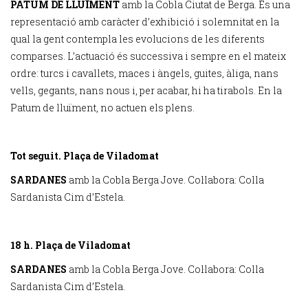
PATUM DE LLUÏMENT
amb la Cobla Ciutat de Berga. És una
representació amb caràcter d’exhibició i solemnitat en la
qual la gent contempla les evolucions de les diferents
comparses. L’actuació és successiva i sempre en el mateix
ordre: turcs i cavallets, maces i àngels, guites, àliga, nans
vells, gegants, nans nous i, per acabar, hi ha tirabols. En la
Patum de lluïment, no actuen els plens.
Tot seguit. Plaça de Viladomat
SARDANES
amb la Cobla Berga Jove. Col·labora: Colla
Sardanista Cim d’Estela.
18 h. Plaça de Viladomat
SARDANES
amb la Cobla Berga Jove. Col·labora: Colla
Sardanista Cim d’Estela.