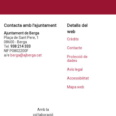
Contacta amb l'ajuntament
Detalls del
web
Ajuntament de Berga
Plaça de Sant Pere, 1
Crèdits
08600 - Berga
Tel.
938 214 333
Contacte
NIF P0802200F
a/e
berga@ajberga.cat
Protecció de
dades
Avís legal
Accessibilitat
Mapa web
Amb la
col·laboració