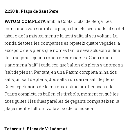
21:30 h. Plaça de Sant Pere
PATUM COMPLETA
amb la Cobla Ciutat de Berga. Les
comparses van sortint a la plaça i fan els seus balls al so del
tabal o de la música mentre la gent salta al seu voltant. La
ronda de totes les comparses es repeteix quatre vegades, a
excepció dels plens que només fan la seva actuació al final
de la segona i quarta ronda de comparses. Cada ronda
s’anomena “salt” i cada cop que ballen els plens s’anomena
“salt de plens”. Per tant, en una Patum completa hi ha dos
salts, un salt de plens, dos salts i un darrer salt de plens.
Dues repeticions de la mateixa estructura. Per acabar la
Patum completa es ballen els tirabols, moment en què les
dues guites i les dues parelles de gegants comparteixen la
plaça mentre tothom volta al so de la música.
Tot seguit. Plaça de Viladomat