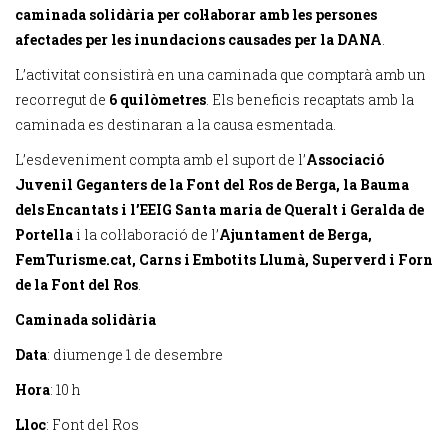
caminada solidària per col·laborar amb les persones
afectades per les inundacions causades per la DANA
.
L’activitat consistirà en una caminada que comptarà amb un
recorregut de
6 quilòmetres
. Els beneficis recaptats amb la
caminada es destinaran a la causa esmentada.
L’esdeveniment compta amb el suport de l’
Associació
Juvenil Geganters de la Font del Ros de Berga, la Bauma
dels Encantats i l’EEIG Santa maria de Queralt i Geralda de
Portella
i la col·laboració de l’
Ajuntament de Berga,
FemTurisme.cat, Carns i Embotits Llumà, Superverd i Forn
de la Font del Ros
.
Caminada solidària
Data
: diumenge 1 de desembre
Hora
: 10 h
Lloc
: Font del Ros