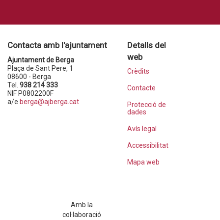
Contacta amb l'ajuntament
Detalls del
web
Ajuntament de Berga
Plaça de Sant Pere, 1
Crèdits
08600 - Berga
Tel.
938 214 333
Contacte
NIF P0802200F
a/e
berga@ajberga.cat
Protecció de
dades
Avís legal
Accessibilitat
Mapa web
Amb la
col·laboració