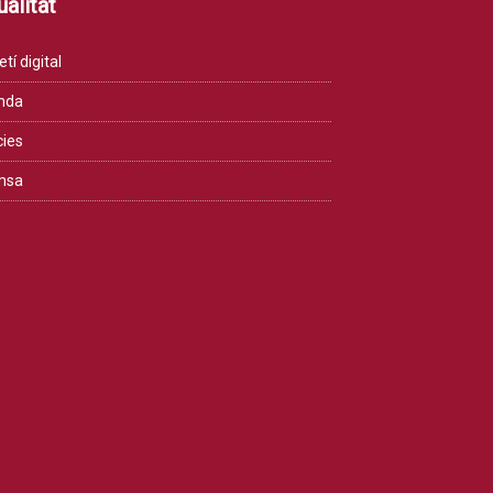
alitat
etí digital
nda
cies
msa