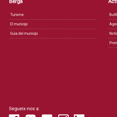
Berga
Actu
Turisme
Butll
El municipi
Age
Guia del municipi
Notí
Pre
Segueix-nos a: