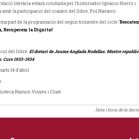
tació literària estarà conduïda per l’historiador Ignacio Hierro i
 amb la participació del coautor del llibre, Pol Navarro.
rma part de la programació del segon trimestre del cicle ‘
Rescatem
, Recuperem la Dignitat
’.
ió del llibre:
El dietari de Jaume Anglada Rodellas. Mestre republic
s. Curs 1933-1934
marts 14 d’abril
h
blioteca Ramon Vinyes i Cluet
Data i hora de la darr