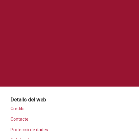
Detalls del web
Crèdits
Contacte
Protecció de dades