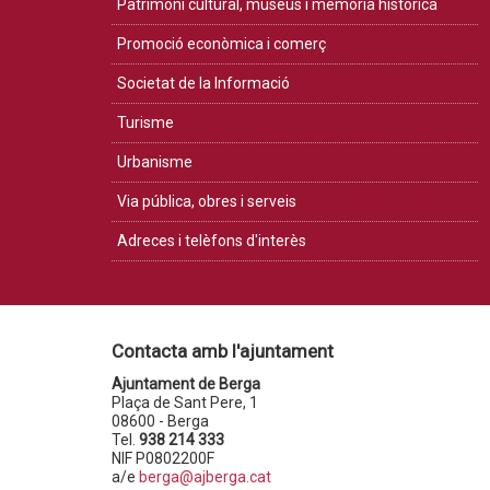
Patrimoni cultural, museus i memòria històrica
Promoció econòmica i comerç
Societat de la Informació
Turisme
Urbanisme
Via pública, obres i serveis
Adreces i telèfons d'interès
Contacta amb l'ajuntament
Ajuntament de Berga
Plaça de Sant Pere, 1
08600 - Berga
Tel.
938 214 333
NIF P0802200F
a/e
berga@ajberga.cat