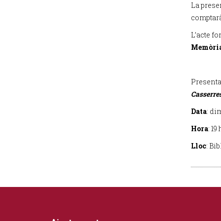
La presen
comptarà
L’acte fo
Memòria
Presentac
Casserre
Data
: di
Hora
: 19 
Lloc
: Bi