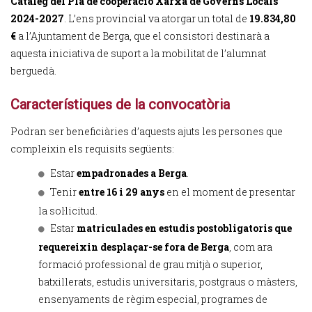
Catàleg del Pla de cooperació Xarxa de Governs Locals
2024-2027
. L’ens provincial va atorgar un total de
19.834,80
€
a l’Ajuntament de Berga, que el consistori destinarà a
aquesta iniciativa de suport a la mobilitat de l’alumnat
berguedà.
Característiques de la convocatòria
Podran ser beneficiàries d’aquests ajuts les persones que
compleixin els requisits següents:
Estar
empadronades a Berga
.
Tenir
entre 16 i 29 anys
en el moment de presentar
la sol·licitud.
Estar
matriculades en estudis postobligatoris que
requereixin desplaçar-se fora de Berga
, com ara
formació professional de grau mitjà o superior,
batxillerats, estudis universitaris, postgraus o màsters,
ensenyaments de règim especial, programes de