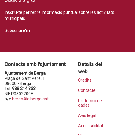
Inscriu-te per rebre informació puntual sobre les activitats
municipals.
Subscriure'm
Contacta amb l'ajuntament
Detalls del
web
Ajuntament de Berga
Plaça de Sant Pere, 1
Crèdits
08600 - Berga
Tel.
938 214 333
Contacte
NIF P0802200F
a/e
berga@ajberga.cat
Protecció de
dades
Avís legal
Accessibilitat