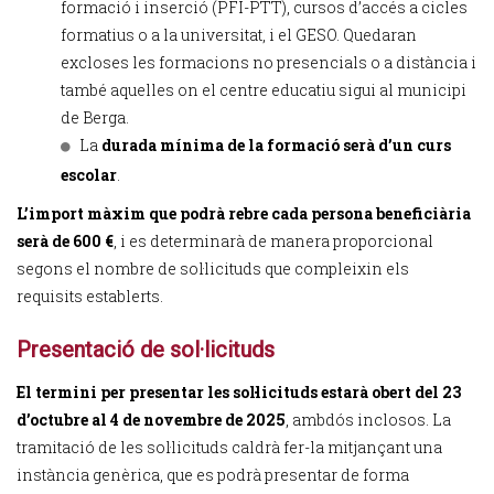
formació i inserció (PFI-PTT), cursos d’accés a cicles
formatius o a la universitat, i el GESO. Quedaran
excloses les formacions no presencials o a distància i
també aquelles on el centre educatiu sigui al municipi
de Berga.
La
durada mínima de la formació serà d’un curs
escolar
.
L’import màxim que podrà rebre cada persona beneficiària
serà de 600 €
, i es determinarà de manera proporcional
segons el nombre de sol·licituds que compleixin els
requisits establerts.
Presentació de sol·licituds
El termini per presentar les sol·licituds estarà obert del 23
d’octubre al 4 de novembre de 2025
, ambdós inclosos. La
tramitació de les sol·licituds caldrà fer-la mitjançant una
instància genèrica, que es podrà presentar de forma