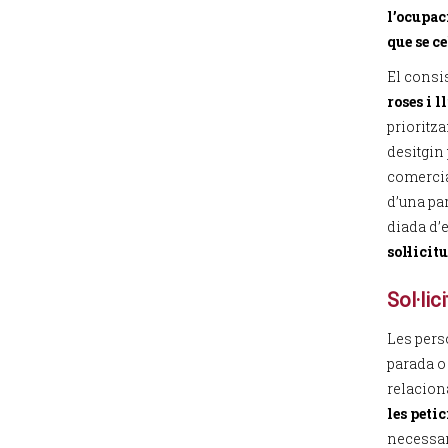
l’ocupac
que se ce
El consis
roses i l
prioritza
desitgin
comercia
d’una par
diada d’
sol·lici
Sol·li
Les pers
parada o 
relaciona
les petic
necessar