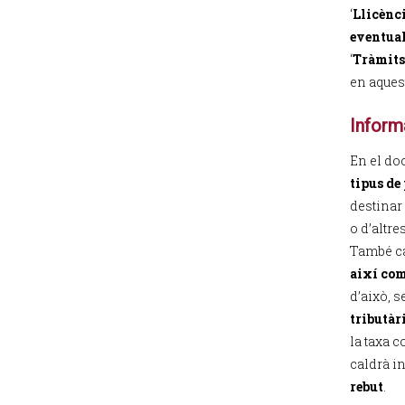
‘
Llicènci
eventual
‘
Tràmits 
en aques
Inform
En el doc
tipus de 
destinar
o d’altre
També c
així com
d’això, 
tributàr
la taxa c
caldrà in
rebut
.