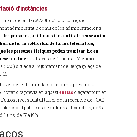
tació d’instàncies
ment de la Llei 39/2015, d’1 d’octubre, de
ent administratiu comú de les administracions
s,
les persones jurídiques i les entitats sense ànim
han de fer la sol·licitud de forma telemàtica,
ue les persones físiques poden tramitar-ho en
presencialment
, a través de l’Oficina d’Atenció
a (OAC) situada a l’Ajuntament de Berga (plaça de
 1).
haver de fer la tramitació de forma presencial,
l·licitar cita prèvia en aquest
enllaç
o agafar torn en
 d’autoservei situat al tauler de la recepció de l’OAC.
d’atenció al públic és de dilluns a divendres, de 9 a
 dilluns, de 17 a 19 h.
laços