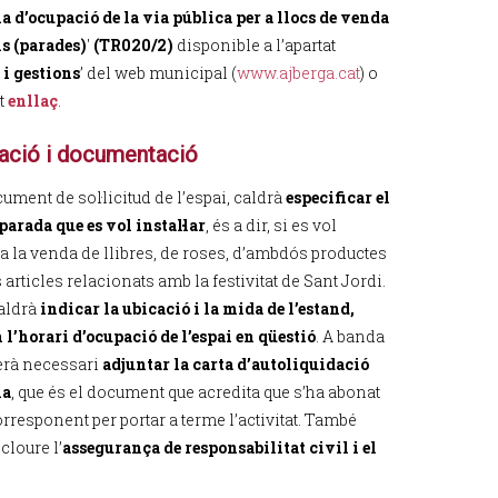
a d’ocupació de la via pública per a llocs de venda
s (parades)
'
(TR020/2)
disponible a l’apartat
i gestions
’ del web municipal (
www.ajberga.cat
) o
t
enllaç
.
ació i documentació
ument de sol·licitud de l’espai, caldrà
especificar el
parada que es vol instal·lar
, és a dir, si es vol
 a la venda de llibres, de roses, d’ambdós productes
s articles relacionats amb la festivitat de Sant Jordi.
aldrà
indicar la ubicació i la mida de l’estand,
 l’horari d’ocupació de l’espai en qüestió
. A banda
serà necessari
adjuntar la carta d’autoliquidació
ia
, que és el document que acredita que s’ha abonat
orresponent per portar a terme l’activitat. També
cloure l’
assegurança de responsabilitat civil i el