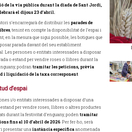
ió de la via pública durant la diada de Sant Jordi,
lebrarà el dijous 23 d’abril.
tori s’encarregarà de distribuir les
parades de
libres
, tenint en compte la disponibilitat de l’espai i
nt, en la mesura que sigui possible, les botigues que
 posar parada davant del seu establiment
l. Les persones o entitats interessades a disposar
ada o estand per vendre roses o llibres durant la
enguany, podran
tramitar les peticions, prèvia
tud i liquidació de la taxa corresponent
.
citud d’espai
ones i/o entitats interessades a disposar d’una
estand per vendre roses, llibres o altres productes
ts durant la festivitat d’enguany, poden
tramitar
ions fins al 10 d’abril de 2026
. Per fer-ho, serà
i presentar una
instància específica
anomenada