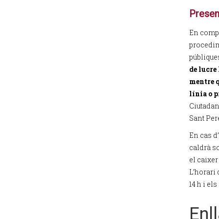
Presen
En compli
procedim
públique
de lucre 
mentre q
línia o 
Ciutadan
Sant Pere,
En cas d’
caldrà so
el caixer
L’horari 
14 h i els
Enl