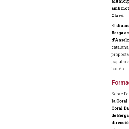
Municipa
amb moti
Clavé.
El
diumen
Berga ac
d’Ansel
catalana
proposta 
popular a
banda.
Formac
Sobre l’e
la Coral
Coral Da
de Berga
direcció