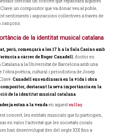
mentals oferiran un concert que repassarà algunes
 Clavé, un compositor que va donar veu al poble,
nt sentiments i aspiracions col·lectives a través de
s cançons.
rtància de la identitat musical catalana
tat, però, començarà a les 17 h a la Sala Casino amb
erència a càrrec de Roger Canadell
, doctor en
a Catalana a la Universitat de Barcelona amb una
e l’obra poètica, cultural i periodística de Josep
Clavé.
Canadell ens endinsarà en la vida i obra
 compositor, destacant la seva importància en la
ció de la identitat musical catalana
.
ades ja estan a la venda
en aquest
enllaç
.
t concert, les entitats musicals que hi participen,
ar en valor l’activitat que les societats corals
nes han desenvolupat des del segle XIX fins a