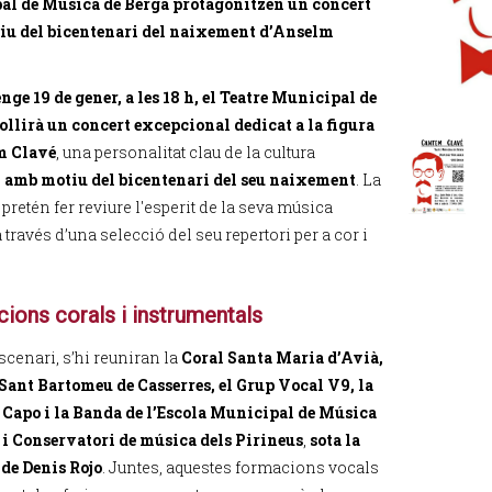
l de Música de Berga protagonitzen un concert
u del bicentenari del naixement d’Anselm
ge 19 de gener, a les 18 h, el Teatre Municipal de
ollirà un concert excepcional dedicat a la figura
m Clavé
, una personalitat clau de la cultura
,
amb motiu del bicentenari del seu naixement
. La
pretén fer reviure l'esperit de la seva música
 través d’una selecció del seu repertori per a cor i
ions corals i instrumentals
scenari, s’hi reuniran la
Coral Santa Maria d’Avià,
 Sant Bartomeu de Casserres, el Grup Vocal V9, la
 Capo i la Banda de l’Escola Municipal de Música
 i Conservatori de música dels Pirineus
,
sota la
 de Denis Rojo
. Juntes, aquestes formacions vocals