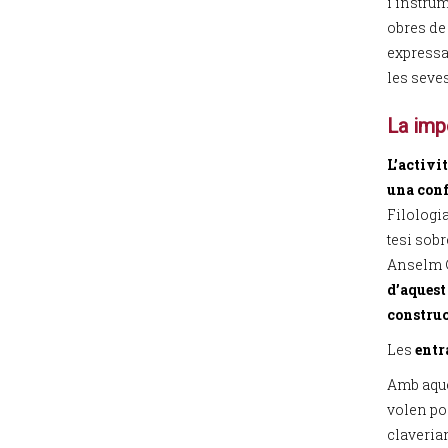
i instru
obres de
expressa
les seve
La impo
L’activi
una conf
Filologi
tesi sobr
Anselm 
d’aquest
construc
Les
entr
Amb aques
volen pos
claveria