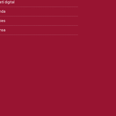
etí digital
nda
cies
msa