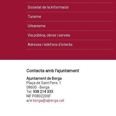
Societat de la Informació
Turisme
Urbanisme
Via pública, obres i serveis
Adreces i telèfons d'interès
Contacta amb l'ajuntament
Ajuntament de Berga
Plaça de Sant Pere, 1
08600 - Berga
Tel.
938 214 333
NIF P0802200F
a/e
berga@ajberga.cat