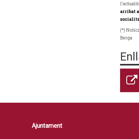
l’actuali
arribat a
socialit
(*) Notí
Berga
Enl
Ajuntament