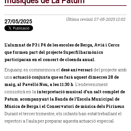
músiques de La Patum
Última revisió
27-05-2025 12:02
27/05/2025
L’alumnat de P3 i P4 de les escoles de Berga, Avià i Cercs
que formen part del projecte Superfilharmònics
participaran en el concert de cloenda anual.
Enguany, es commemora el
desè aniversari
del projecte amb
una
actuació conjunta que es farà aquest dimecres 28 de
maig, al Pavelló Nou, a les 11:30 h
. L’esdeveniment
consistirà en la
interpretació musical d’un salt complet de
Patum
,
acompanyant la Banda de l’Escola Municipal de
Música de Berga
i el Conservatori de música dels Pirineus
.
Durant el tercer trimestre, els infants han estat treballant el
repertori a l’aula per preparar aquesta actuació especial.