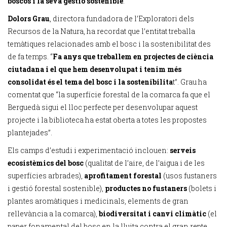
boscos i la seva gestió sostenible
.
Dolors Grau
, directora fundadora de l’Exploratori dels
Recursos de la Natura, ha recordat que l’entitat treballa
temàtiques relacionades amb el bosc i la sostenibilitat des
de fa temps. “
Fa anys que treballem en projectes de ciència
ciutadana i el que hem desenvolupat i tenim més
consolidat és el tema del bosc i la sostenibilita
t”. Grau ha
comentat que “la superfície forestal de la comarca fa que el
Berguedà sigui el lloc perfecte per desenvolupar aquest
projecte i la biblioteca ha estat oberta a totes les propostes
plantejades”.
Els camps d’estudi i experimentació inclouen:
serveis
ecosistèmics del bosc
(qualitat de l’aire, de l’aigua i de les
superfícies arbrades),
aprofitament forestal
(usos fustaners
i gestió forestal sostenible),
productes no fustaners
(bolets i
plantes aromàtiques i medicinals, elements de gran
rellevància a la comarca),
biodiversitat i canvi climàtic
(el
paper fonamental del bosc en la lluita contra el gran repte