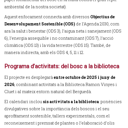
ambiental de la nostra societat).
Aquest enfocament connecta amb diversos
Objectius de
Desenvolupament Sostenible (ODS)
de l’Agenda 2030, com
ara la salut i benestar (ODS 3), l’aigua neta i sanejament (ODS
6), l’energia assequible i no contaminant (ODS 7), l’acció
climàtica (ODS 13) i la vida terrestre (ODS 15). També, de
manera indirecta, amb els ODS 4, 5, 11 i 12.
Programa d’activitats: del bosc a la biblioteca
El projecte es desplegarà
entre octubre de 2025 i juny de
2026
, combinant activitats a la Biblioteca Ramon Vinyes i
Cluet i al mateix entorn natural del Berguedà.
El calendari inclou
sis activitats a la biblioteca
: ponències
divulgatives sobre la importància dels boscos i el seu
aprofitament sostenible, tallers experimentals, com el
reconeixement i premsat de plantes o l’elaboració d’olis