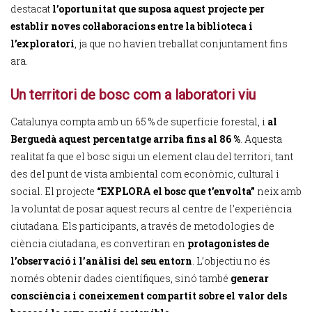
destacat
l’oportunitat que suposa aquest projecte per
establir noves col·laboracions entre la biblioteca i
l’exploratori
, ja que no havien treballat conjuntament fins
ara.
Un territori de bosc com a laboratori viu
Catalunya compta amb un 65 % de superfície forestal, i
al
Berguedà aquest percentatge arriba fins al
86 %
. Aquesta
realitat fa que el bosc sigui un element clau del territori, tant
des del punt de vista ambiental com econòmic, cultural i
social. El projecte
“EXPLORA el bosc que t’envolta”
neix amb
la voluntat de posar aquest recurs al centre de l’experiència
ciutadana. Els participants, a través de metodologies de
ciència ciutadana, es convertiran en
protagonistes de
l’observació i l’anàlisi del seu entorn
. L’objectiu no és
només obtenir dades científiques, sinó també
generar
consciència i coneixement compartit sobre el valor dels