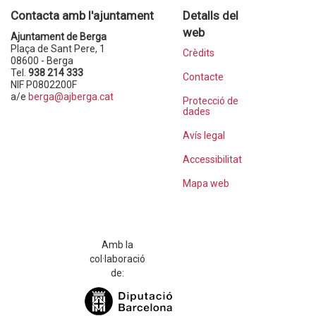
Contacta amb l'ajuntament
Detalls del
web
Ajuntament de Berga
Plaça de Sant Pere, 1
Crèdits
08600 - Berga
Tel.
938 214 333
Contacte
NIF P0802200F
a/e
berga@ajberga.cat
Protecció de
dades
Avís legal
Accessibilitat
Mapa web
Amb la
col·laboració
de: