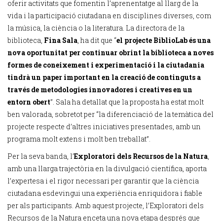
oferir activitats que fomentin l’aprenentatge al llarg de la
vida i la participació ciutadana en disciplines diverses, com
la música, la ciència o la literatura. La directora de la
biblioteca,
Fina Sala
, ha dit que “
el projecte BiblioLab és una
nova oportunitat per continuar obrint la biblioteca a noves
formes de coneixement i experimentació i la ciutadania
tindrà un paper important en la creació de continguts a
través de metodologies innovadores i creatives en un
entorn obert
”. Sala ha detallat que la proposta ha estat molt
ben valorada, sobretot per “la diferenciació de la temàtica del
projecte respecte d’altres iniciatives presentades, amb un
programa molt extens i molt ben treballat”.
Per la seva banda, l’
Exploratori dels Recursos de la Natura
,
amb una llarga trajectòria en la divulgació científica, aporta
l’expertesa i el rigor necessari per garantir que la ciència
ciutadana esdevingui una experiència enriquidora i fiable
per als participants. Amb aquest projecte, l’Exploratori dels
Recursos de la Natura enceta una nova etapa després que