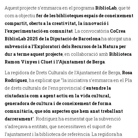
Aquest projecte s’emmarca en el programa
BiblioLab
, que té
com a objectiu
fer de les biblioteques espais de coneixement
compartit, oberts a la creativitat, la innovació i
l’experimentació en comunitat
. La convocatòria
CoCrea
BiblioLab 2025 de la Diputació de Barcelona
ha atorgat una
subvenció a l’Exploratori dels Recursos de la Natura per
dur a terme aquest projecte
, en col·laboració amb
Biblioteca
Ramon Vinyes i Cluet i l’Ajuntament de Berga
.
La regidora de Drets Culturals de l’Ajuntament de Berga,
Rosa
Rodríguez
, ha explicat que “la iniciativa s’emmarca en el Pla
de drets culturals de l’ens provincial d’
entendre la
ciutadania com a agent actiu en la vida cultural,
generadora de cultura i de coneixement de forma
comunitària, que són aspectes que hem anat treballant
darrerament
”. Rodríguez ha esmentat que la subvenció
s’adreçava a entitats, que necessitaven el suport de
l’ajuntament i la biblioteca de referència. La regidora ha