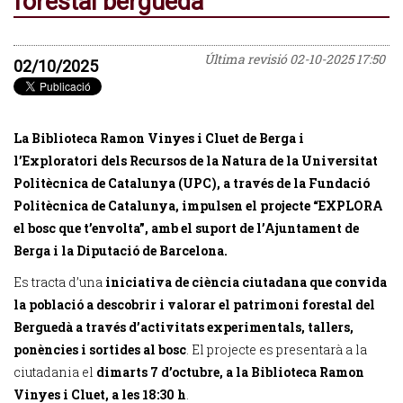
forestal berguedà
Última revisió
02-10-2025 17:50
02/10/2025
La Biblioteca Ramon Vinyes i Cluet de Berga i
l’Exploratori dels Recursos de la Natura de la Universitat
Politècnica de Catalunya (UPC), a través de la Fundació
Politècnica de Catalunya, impulsen el projecte “EXPLORA
el bosc que t’envolta”,
amb el suport de l’Ajuntament de
Berga i la Diputació de Barcelona.
Es tracta d’una
iniciativa de ciència ciutadana que convida
la població a descobrir i valorar el patrimoni forestal del
Berguedà a través d’activitats experimentals, tallers,
ponències i sortides al bosc
. El projecte es presentarà a la
ciutadania el
dimarts 7 d’octubre, a la Biblioteca Ramon
Vinyes i Cluet, a les 18:30 h
.