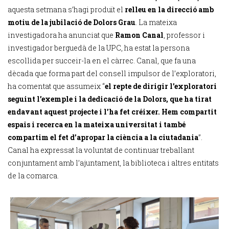
aquesta setmana s’hagi produït el
relleu en la direcció
amb
motiu de la jubilació de Dolors Grau
. La mateixa
investigadora ha anunciat que
Ramon Canal
, professor i
investigador berguedà de la UPC, ha estat la persona
escollida per succeir-la en el càrrec. Canal, que fa una
dècada que forma part del consell impulsor de l’exploratori,
ha comentat que assumeix “
el repte de dirigir l’exploratori
seguint l’exemple i la dedicació de la Dolors, que ha tirat
endavant aquest projecte i l’ha fet créixer. Hem compartit
espais i recerca en la mateixa universitat i també
compartim el fet d’apropar la ciència a la ciutadania
”.
Canal ha expressat la voluntat de continuar treballant
conjuntament amb l’ajuntament, la biblioteca i altres entitats
de la comarca.