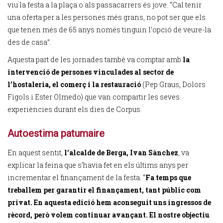
viu la festa a la plaça o als passacarrers és jove. “Cal tenir
una oferta per a les persones més grans, no pot ser que els
que tenen més de 65 anys només tinguin l’opció de veure-la
des de casa”.
Aquesta part de les jornades també va comptar amb
la
intervenció de persones vinculades al sector de
l’hostaleria, el comerç i la restauració
(Pep Graus, Dolors
Fígols i Ester Olmedo) que van compartir les seves
experiències durant els dies de Corpus.
Autoestima patumaire
En aquest sentit,
l’alcalde de Berga, Ivan Sànchez
, va
explicar la feina que s’havia fet en els últims anys per
incrementar el finançament de la festa. “
Fa temps que
treballem per garantir el finançament, tant públic com
privat. En aquesta edició hem aconseguit uns ingressos de
rècord, però volem continuar avançant. El nostre objectiu