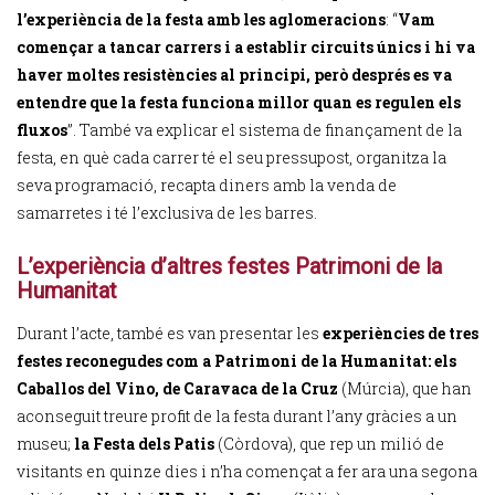
l’experiència de la festa amb les aglomeracions
: “
Vam
començar a tancar carrers i a establir circuits únics i hi va
haver moltes resistències al principi, però després es va
entendre que la festa funciona millor quan es regulen els
fluxos
”. També va explicar el sistema de finançament de la
festa, en què cada carrer té el seu pressupost, organitza la
seva programació, recapta diners amb la venda de
samarretes i té l’exclusiva de les barres.
L’experiència d’altres festes Patrimoni de la
Humanitat
Durant l’acte, també es van presentar les
experiències de tres
festes reconegudes com a Patrimoni de la Humanitat: els
Caballos del Vino, de Caravaca de la Cruz
(Múrcia), que han
aconseguit treure profit de la festa durant l’any gràcies a un
museu;
la Festa dels Patis
(Còrdova), que rep un milió de
visitants en quinze dies i n’ha començat a fer ara una segona