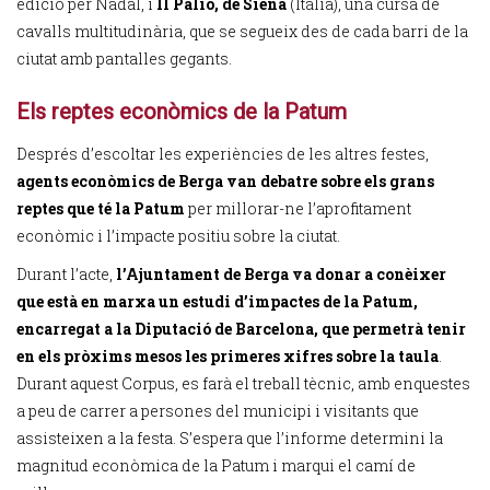
edició per Nadal, i
Il Palio, de Siena
(Itàlia), una cursa de
cavalls multitudinària, que se segueix des de cada barri de la
ciutat amb pantalles gegants.
Els reptes econòmics de la Patum
Després d’escoltar les experiències de les altres festes,
agents econòmics de Berga van debatre sobre els grans
reptes que té la Patum
per millorar-ne l’aprofitament
econòmic i l’impacte positiu sobre la ciutat.
Durant l’acte,
l’Ajuntament de Berga va donar a conèixer
que està en marxa un estudi d’impactes de la Patum,
encarregat a la Diputació de Barcelona, que permetrà tenir
en els pròxims mesos les primeres xifres sobre la taula
.
Durant aquest Corpus, es farà el treball tècnic, amb enquestes
a peu de carrer a persones del municipi i visitants que
assisteixen a la festa. S’espera que l’informe determini la
magnitud econòmica de la Patum i marqui el camí de