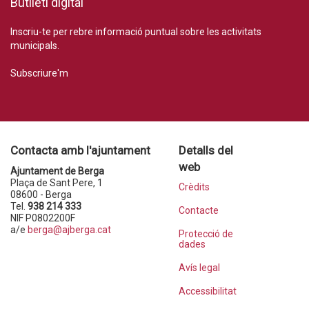
Butlletí digital
Inscriu-te per rebre informació puntual sobre les activitats
municipals.
Subscriure'm
Contacta amb l'ajuntament
Detalls del
web
Ajuntament de Berga
Plaça de Sant Pere, 1
Crèdits
08600 - Berga
Tel.
938 214 333
Contacte
NIF P0802200F
a/e
berga@ajberga.cat
Protecció de
dades
Avís legal
Accessibilitat