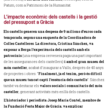
Patum, com a Patrimoni de la Humanitat.
L’impacte econòmic dels castells i la gestió
del pressupost a Gràcia
Els castells generen una despesa de 9 milions d’euros cada
temporada
,
segons una enquesta de la Coordinadora de
Colles Castelleres
.
La directora, Cristina Sánchez, va
exposar a Berga l’experiència dels castells amb els
patrocinis
(una empresa cervesera paga una part important
de les assegurances dels castellers)
i amb el gran museu del
món casteller
, acabat d’inaugurar a Valls, després de 40 anys
de projectes i obres: “
Finalment, ja el tenim, però és difícil
que un museu tancat capti l’essència dels castells
”. Sánchez
també va destacar els
valors socials i comunitaris del món
casteller
, generant activitats més enllà dels castells.
L’historiador i periodista Josep Maria Contel, membre de
la Fundació Festa Major de Gràcia
,
va explicar