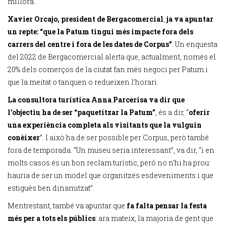
millora.
Xavier Orcajo, president de Bergacomercial
,
ja va apuntar
un repte: “que la Patum tingui més impacte fora dels
carrers del centre i fora de les dates de Corpus”
. Un enquesta
del 2022 de Bergacomercial alerta que, actualment, només el
20% dels comerços de la ciutat fan més negoci per Patum i
que la meitat o tanquen o redueixen l’horari.
La consultora turística Anna Parcerisa va dir que
l’objectiu ha de ser “paquetitzar la Patum”
, és a dir, “
oferir
una experiència completa als visitants que la vulguin
conèixer
”. I això ha de ser possible per Corpus, però també
fora de temporada. “Un museu seria interessant”, va dir, “i en
molts casos és un bon reclam turístic, però no n’hi ha prou:
hauria de ser un model que organitzés esdeveniments i que
estigués ben dinamitzat”.
Mentrestant, també va apuntar que
fa falta pensar la festa
més per a tots els públics
: ara mateix, la majoria de gent que