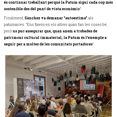
és continuar treballant perquè la Patum sigui cada cop més
sostenible des del punt de vista econòmic
”.
Finalment,
Sànchez va demanar “autoestima”
als
patumaires. “Ens fixem en els altres quan fan les coses bé,
però
us puc assegurar que, quan anem a trobades de
patrimoni cultural immaterial, la Patum és l’exemple a
seguir per a moltes de les comunitats portadores
”.