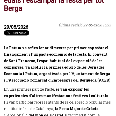
edats i escampar la festa per tot
Berga
Última revisió
29-05-2026 15:35
29/05/2026
La Patum va reflexionar dimecres per primer cop sobre el
finançament i l’impacte econòmic de la festa. El convent
de Sant Francesc, l’espai habitual de l’exposició de les
comparses, va acollir la primera edició de les Jornades
Economia i Patum, organitzada per l’Ajuntament de Berga
i l’Associació Comarcal d’Empresaris del Berguedà (ACEB).
En una primera part de l’acte,
es van exposar les
experiències d’altres manifestacions festives i culturals
.
Hi van participar representants de la celebració popular més
multitudinària de Catalunya,
la Festa Major de Gràcia
(Barcelona),
i del món dels castells
, reconegut, com la