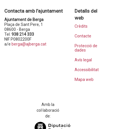
Contacta amb l'ajuntament
Detalls del
web
Ajuntament de Berga
Plaça de Sant Pere, 1
Crèdits
08600 - Berga
Tel.
938 214 333
Contacte
NIF P0802200F
a/e
berga@ajberga.cat
Protecció de
dades
Avís legal
Accessibilitat
Mapa web
Amb la
col·laboració
de: