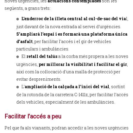
noves urgències, les
actuacions contemplades
són les
següents, a grans trets:
L’enderroc de la illeta central al cul-de-sac del via
l,
just davant de la nova entrada al servei d’urgències.
S’ampliarà l’espai i es formarà una plataforma única
d’asfalt
, per facilitar l’accés i el gir de vehicles
particulars i ambulàncies.
El
retall del talús
a la corba més propera a les noves
urgències,
per millorar la visibilitat i facilitar el gir
,
així com la col·locació d’una malla de protecció per
evitar despreniments.
L’
ampliació de la calçada a l’inici del vial
, sortint
de la rotonda de la carretera C-1411z, per facilitar l’accés
dels vehicles, especialment de les ambulàncies.
Facilitar l’accés a peu
Pel que fa als vianants, podran accedir a les noves urgències