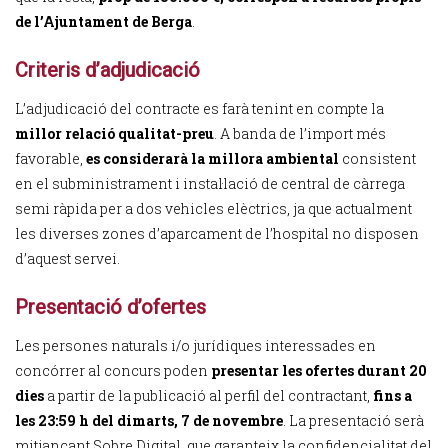
de l’Ajuntament de Berga
.
Criteris d’adjudicació
L’adjudicació del contracte es farà tenint en compte la
millor relació qualitat-preu
. A banda de l’import més
favorable,
es considerarà la millora ambiental
consistent
en el subministrament i instal·lació de central de càrrega
semi ràpida per a dos vehicles elèctrics, ja que actualment
les diverses zones d’aparcament de l’hospital no disposen
d’aquest servei.
Presentació d’ofertes
Les persones naturals i/o jurídiques interessades en
concórrer al concurs poden
presentar les ofertes durant 20
dies
a partir de la publicació al perfil del contractant,
fins a
les 23:59 h del dimarts, 7 de novembre
. La presentació serà
mitjançant Sobre Digital, que garanteix la confidencialitat del