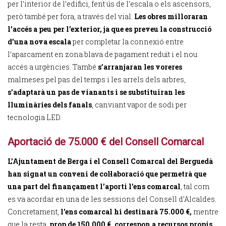
per l’interior de l’edifici, fent ús de l’escala o els ascensors,
però també per fora, a través del vial.
Les obres milloraran
l’accés a peu per l’exterior, ja que es preveu la construcció
d’una nova escala
per completar la connexió entre
l’aparcament en zona blava de pagament reduït i el nou
accés a urgències. També
s’arranjaran les voreres
malmeses pel pas del temps i les arrels dels arbres,
s’adaptarà un pas de vianants i se substituiran les
lluminàries dels fanals
, canviant vapor de sodi per
tecnologia LED.
Aportació de 75.000 € del Consell Comarcal
L’Ajuntament de Berga i el Consell Comarcal del Berguedà
han signat un conveni de col·laboració que permetrà que
una part del finançament l’aporti l’ens comarcal
, tal com
es va acordar en una de les sessions del Consell d’Alcaldes.
Concretament,
l’ens comarcal hi destinarà 75.000 €,
mentre
que la resta,
prop de 150.000 €, correspon a recursos propis