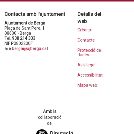
Contacta amb l'ajuntament
Detalls del
web
Ajuntament de Berga
Plaça de Sant Pere, 1
Crèdits
08600 - Berga
Tel.
938 214 333
Contacte
NIF P0802200F
a/e
berga@ajberga.cat
Protecció de
dades
Avís legal
Accessibilitat
Mapa web
Amb la
col·laboració
de: