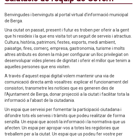
Benvingudes i benvinguts al portal virtual d’informació municipal
de Berga.
Una ciutat on passat, present i futur es troben per oferir a la gent
que hi resideix i la que ens visita tot un seguit de serveis i atractius.
Cultura, història, patrimoni, festes, esports, medi ambient,
paisatge, fires, comerç, empresa, gastronomia, turisme i molts
altres atributs es donen la mà per configurar un lloc privilegiat on
desenvolupar vides plenes de dignitat i oferir el millor que tenim a
aquelles persones que ens visiten.
A través d'aquest espai digital volem mantenir una via de
comunicació directa amb vosaltres: explicar el funcionament del
consistori, transmetre les notícies que es generen des de
l’Ajuntament de Berga, donar projecció a la ciutat i facilitar tota la
informació a l'abast de la ciutadania.
Un espai que serveixi per fomentar la participació ciutadana i
difondre tots els serveis i tràmits que podeu realitzar de forma
senzilla. Un espai que acosti la informació i la normativa que us
afecten. Un espai per apropar-vos a totes les regidories que
treballem per a la ciutat. Un espai que us podeu fer vostre per