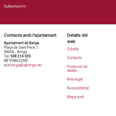
Subscriure'm
Contacta amb l'ajuntament
Detalls del
web
Ajuntament de Berga
Plaça de Sant Pere, 1
Crèdits
08600 - Berga
Tel.
938 214 333
Contacte
NIF P0802200F
a/e
berga@ajberga.cat
Protecció de
dades
Avís legal
Accessibilitat
Mapa web