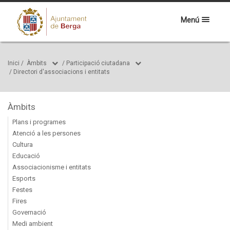
Menú
Inici
/
Àmbits
/
Participació ciutadana
/
Directori d'associacions i entitats
Àmbits
Plans i programes
Atenció a les persones
Cultura
Educació
Associacionisme i entitats
Esports
Festes
Fires
Governació
Medi ambient