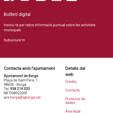
Butlletí digital
Inscriu-te per rebre informació puntual sobre les activitats
municipals.
Subscriure'm
Contacta amb l'ajuntament
Detalls del
web
Ajuntament de Berga
Plaça de Sant Pere, 1
Crèdits
08600 - Berga
Tel.
938 214 333
Contacte
NIF P0802200F
a/e
berga@ajberga.cat
Protecció de
dades
Avís legal