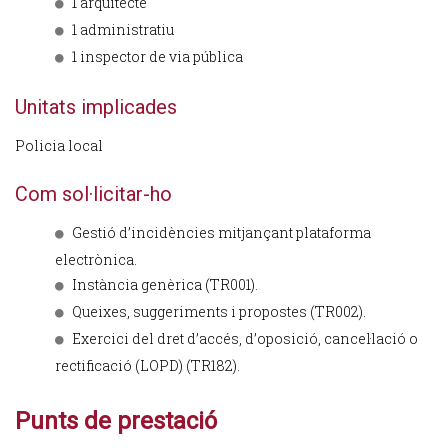
1 arquitecte
1 administratiu
1 inspector de via pública
Unitats implicades
Policia local
Com sol·licitar-ho
Gestió d’incidències mitjançant plataforma
electrònica.
Instància genèrica (TR001).
Queixes, suggeriments i propostes (TR002).
Exercici del dret d’accés, d’oposició, cancel·lació o
rectificació (LOPD) (TR182).
Punts de prestació