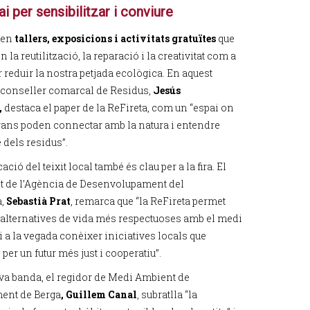
i per sensibilitzar i conviure
xen
tallers, exposicions i activitats gratuïtes
que
la reutilització, la reparació i la creativitat com a
 reduir la nostra petjada ecològica. En aquest
el conseller comarcal de Residus,
Jesús
,
destaca el paper de la ReFireta, com un “espai on
 grans poden connectar amb la natura i entendre
 dels residus”.
ació del teixit local també és clau per a la fira. El
t de l’Agència de Desenvolupament del
à,
Sebastià Prat
, remarca que “la ReFireta permet
 alternatives de vida més respectuoses amb el medi
 a la vegada conèixer iniciatives locals que
 per un futur més just i cooperatiu”.
eva banda, el regidor de Medi Ambient de
ment de Berga
, Guillem Canal
, subratlla “la