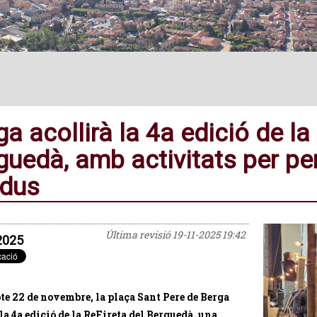
a acollirà la 4a edició de la
guedà, amb activitats per pen
idus
Última revisió
19-11-2025 19:42
2025
bte 22 de novembre, la plaça Sant Pere de Berga
 la 4a edició de la ReFireta del Berguedà, una