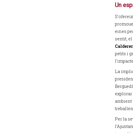
Un espa
S’oferei
promouen 
eines per
sentit, 
Calderer
petits i
l’impacte
La implic
presiden
Bergued
explorar
ambient i
treballen
Per la s
l’Ajunta