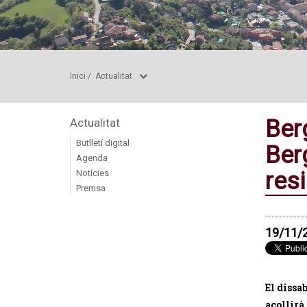
Inici
/
Actualitat
Berg
Actualitat
Butlletí digital
Ber
Agenda
res
Notícies
Premsa
19/11/
El dissa
acollirà