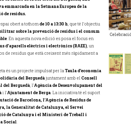
va emmarcada en la Setmana Europea de la
ó de residus.
espai obert a tothom
de 10 a 13:30 h
, que té l’objectiu
bilitzar sobre la prevenció de residus i el consum
Celebració
able
. En aquesta nova edició es posa el focus en
us d’aparells elèctrics i electrònics (RAEE)
, un
xos de residus que està creixent més ràpidament a
ta és un projecte impulsat per la
Taula d’economia
 solidària del Berguedà
juntament amb el
Consell
l del Berguedà
, l'
Agència de Desenvolupament del
à
i l'
Ajuntament de Berga
. La iniciativa té el suport
utació de Barcelona, l’Agència de Residus de
a, la Generalitat de Catalunya, el Servei
ió de Catalunya i el Ministeri de Treball i
a Social
.