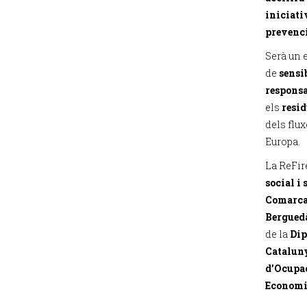
iniciati
prevenci
Serà un 
de
sensi
respons
els
resid
dels flu
Europa.
La ReFire
social i
Comarca
Bergued
de la
Dip
Cataluny
d’Ocupac
Economi