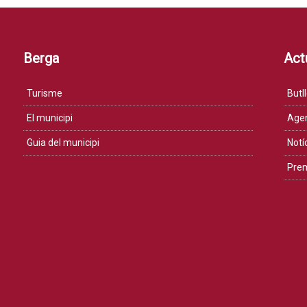
Berga
Actu
Turisme
Butll
El municipi
Age
Guia del municipi
Notí
Pre