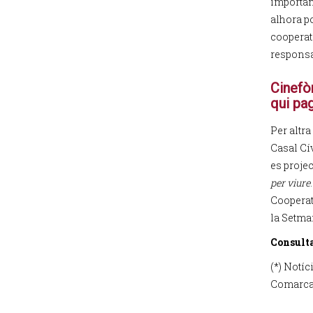
importàn
alhora po
cooperati
responsa
Cinefòr
qui pag
Per altra
Casal Cí
es proje
per viure
Cooperati
la Setma
Consulta
(*) Notí
Comarcal