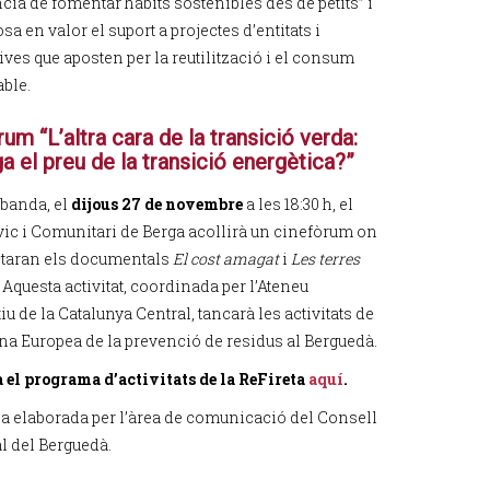
cia de fomentar hàbits sostenibles des de petits” i
sa en valor el suport a projectes d’entitats i
ves que aposten per la reutilització i el consum
ble.
um “L’altra cara de la transició verda:
a el preu de la transició energètica?”
 banda, el
dijous 27 de novembre
a les 18:30 h, el
vic i Comunitari de Berga acollirà un cinefòrum on
ctaran els documentals
El cost amagat
i
Les terres
. Aquesta activitat, coordinada per l’Ateneu
u de la Catalunya Central, tancarà les activitats de
na Europea de la prevenció de residus al Berguedà.
 el programa d’activitats de la ReFireta
aquí
.
cia elaborada per l’àrea de comunicació del Consell
 del Berguedà.