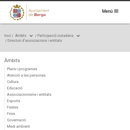
Menú
Inici
/
Àmbits
/
Participació ciutadana
/
Directori d'associacions i entitats
Àmbits
Plans i programes
Atenció a les persones
Cultura
Educació
Associacionisme i entitats
Esports
Festes
Fires
Governació
Medi ambient