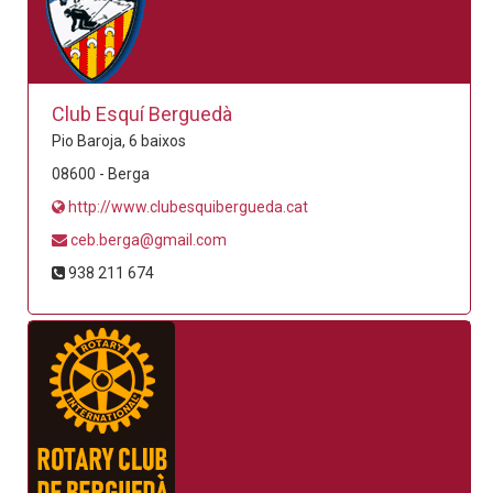
Club Esquí Berguedà
Pio Baroja, 6 baixos
08600 - Berga
http://www.clubesquibergueda.cat
ceb.berga@gmail.com
938 211 674