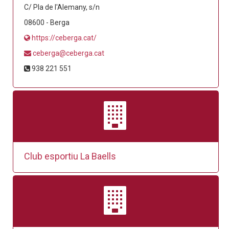
C/ Pla de l'Alemany, s/n
08600 - Berga
https://ceberga.cat/
ceberga@ceberga.cat
938 221 551
Club esportiu La Baells