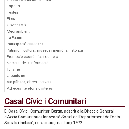
Esports
Festes
Fires
Governació
Medi ambient
La Patum
Participació ciutadana
Patrimoni cultural, museus i memòria històrica
Promoció econòmica i comerç
Societat de la Informació
Turisme
Urbanisme
Via pública, obres i serveis
Adreces i telèfons d'interès
Casal Cívic i Comunitari
El Casal Cívic i Comunitari
Berga
, adscrit a la Direcció General
d’Acció Comunitària i Innovació Social del Departament de Drets
Socials i Inclusió, es va inaugurar l’any
1972
.