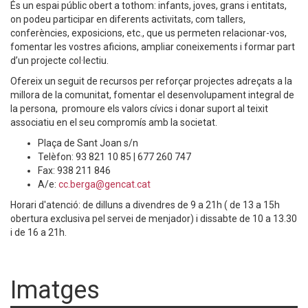
És un espai públic obert a tothom: infants, joves, grans i entitats,
on podeu participar en diferents activitats, com tallers,
conferències, exposicions, etc., que us permeten relacionar-vos,
fomentar les vostres aficions, ampliar coneixements i formar part
d’un projecte col·lectiu.
Ofereix un seguit de recursos per reforçar projectes adreçats a la
millora de la comunitat, fomentar el desenvolupament integral de
la persona, promoure els valors cívics i donar suport al teixit
associatiu en el seu compromís amb la societat.
Plaça de Sant Joan s/n
Telèfon: 93 821 10 85 | 677 260 747
Fax: 938 211 846
A/e:
cc.berga@gencat.cat
Horari d'atenció: de dilluns a divendres de 9 a 21h ( de 13 a 15h
obertura exclusiva pel servei de menjador) i dissabte de 10 a 13.30
i de 16 a 21h.
Imatges