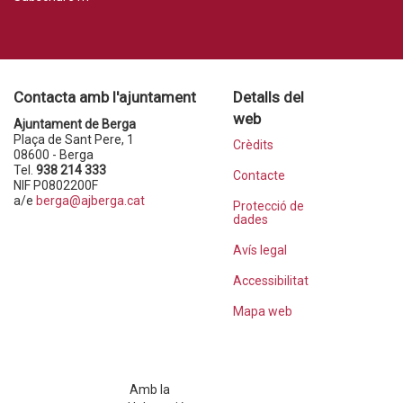
Contacta amb l'ajuntament
Detalls del
web
Ajuntament de Berga
Plaça de Sant Pere, 1
Crèdits
08600 - Berga
Tel.
938 214 333
Contacte
NIF P0802200F
a/e
berga@ajberga.cat
Protecció de
dades
Avís legal
Accessibilitat
Mapa web
Amb la