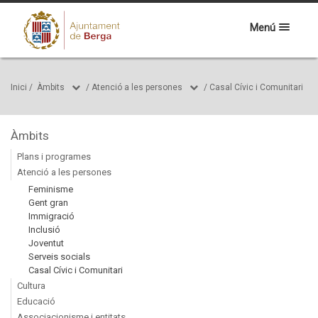
Menú
Inici
/
Àmbits
/
Atenció a les persones
/
Casal Cívic i Comunitari
Àmbits
Plans i programes
Atenció a les persones
Feminisme
Gent gran
Immigració
Inclusió
Joventut
Serveis socials
Casal Cívic i Comunitari
Cultura
Educació
Associacionisme i entitats