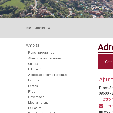
Inici
/
Àmbits
Adr
Àmbits
Plans i programes
Atenció a les persones
Cate
Cultura
Educació
Associacionisme i entitats
Ajunt
Esports
Festes
Plaça Sa
Fires
08600 -
Governació
http:
Medi ambient
ber
La Patum
938 