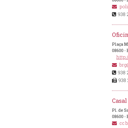
poli
938 
Ofici
Plaça Ma
08600 -
http:
brg
938 
938 
Casal
Pl. de S
08600 -
cc.