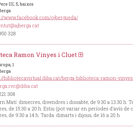
ere III, 5, baixos
 Berga
s://www.facebook.com/ojbergueda/
ntut@ajberga.cat
950 328
oteca Ramon Vinyes i Cluet
ropa, 1
 Berga
://bibliotecavirtual.diba.cat/berga-biblioteca-ramon-vinyes
rga.rvc@diba.cat
221 308
rn Matí: dimecres, divendres i dissabte, de 9:30 a 13:30 h. T
es, de 15:30 a 20 h. Estiu (pot variar en períodes d'avís de c
es, de 9:30 a 14 h. Tarda: dimarts i dijous, de 16 a 20 h.