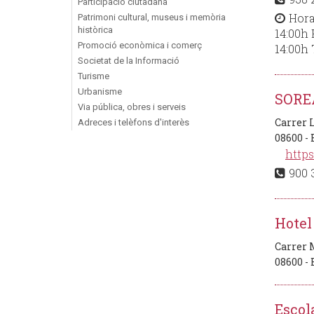
Participació ciutadana
Hora
Patrimoni cultural, museus i memòria
històrica
14:00h 
Promoció econòmica i comerç
14:00h 
Societat de la Informació
Turisme
Urbanisme
SORE
Via pública, obres i serveis
Carrer 
Adreces i telèfons d'interès
08600 -
https
900 
Hotel
Carrer 
08600 -
Escol