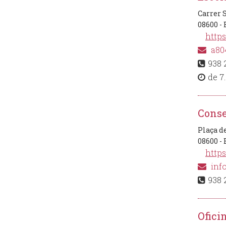
Carrer 
08600 -
https
a80
938 
de 7.
Conse
Plaça d
08600 -
https
info
938 
Ofici