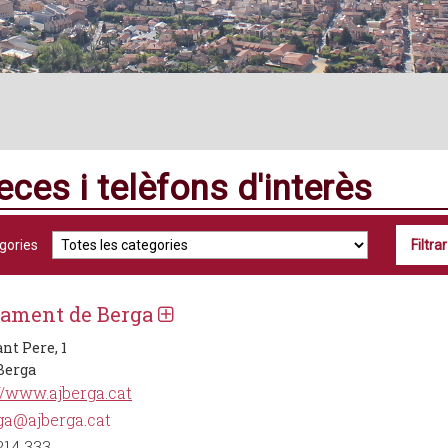
eces i telèfons d'interès
gories
ament de Berga
nt Pere, 1
 Berga
//www.ajberga.cat
ga@ajberga.cat
214 333