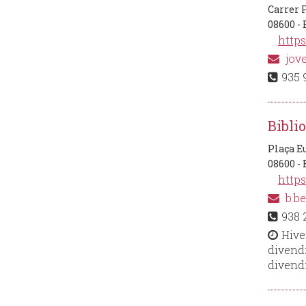
Carrer P
08600 -
http
jove
935 
Bibli
Plaça Eu
08600 -
https
b.be
938 
Hive
divendr
divendr