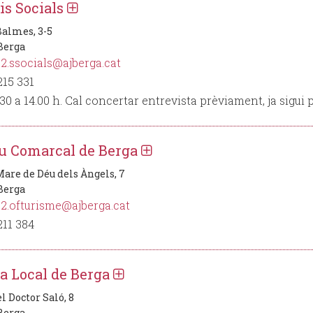
is Socials
Balmes, 3-5
 Berga
2.ssocials@ajberga.cat
215 331
.30 a 14.00 h. Cal concertar entrevista prèviament, ja sigui
 Comarcal de Berga
Mare de Déu dels Àngels, 7
 Berga
2.ofturisme@ajberga.cat
211 384
ia Local de Berga
l Doctor Saló, 8
 Berga