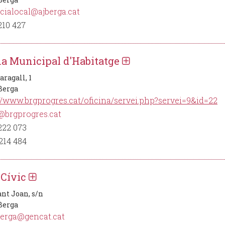
cialocal@ajberga.cat
210 427
na Municipal d'Habitatge
ragall, 1
 Berga
//www.brgprogres.cat/oficina/servei.php?servei=9&id=22
@brgprogres.cat
222 073
214 484
 Cívic
ant Joan, s/n
 Berga
berga@gencat.cat