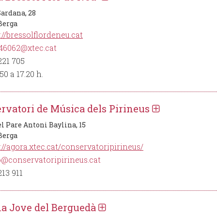
Sardana, 28
 Berga
://bressolflordeneu.cat
46062@xtec.cat
221 705
50 a 17.20 h.
rvatori de Música dels Pirineus
el Pare Antoni Baylina, 15
 Berga
://agora.xtec.cat/conservatoripirineus/
@conservatoripirineus.cat
213 911
na Jove del Berguedà