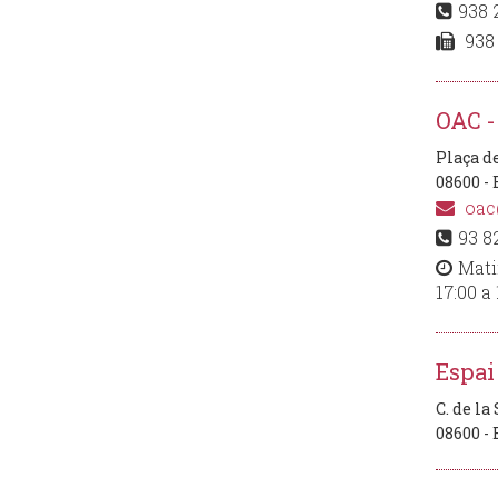
938 
938 
OAC -
Plaça de
08600 -
oac
93 8
Mati
17:00 a
Espai
C. de la
08600 -