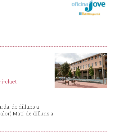
-i-cluet
arda: de dilluns a
alor) Matí: de dilluns a