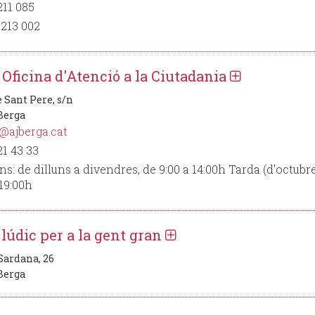
211 085
213 002
 Oficina d'Atenció a la Ciutadania
 Sant Pere, s/n
 Berga
@ajberga.cat
21 43 33
ns: de dilluns a divendres, de 9:00 a 14:00h Tarda (d'octubre
 19:00h
 lúdic per a la gent gran
 Sardana, 26
 Berga