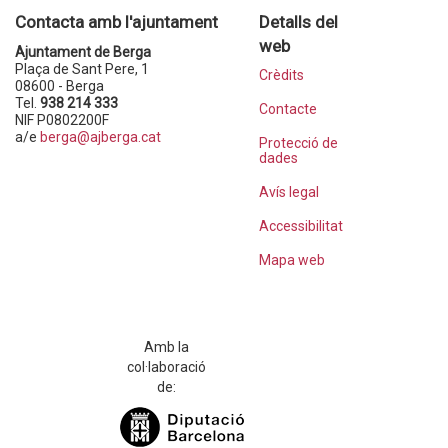
Contacta amb l'ajuntament
Detalls del
web
Ajuntament de Berga
Plaça de Sant Pere, 1
Crèdits
08600 - Berga
Tel.
938 214 333
Contacte
NIF P0802200F
a/e
berga@ajberga.cat
Protecció de
dades
Avís legal
Accessibilitat
Mapa web
Amb la
col·laboració
de: