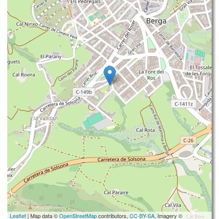
Leaflet
| Map data ©
OpenStreetMap
contributors,
CC-BY-SA
, Imagery ©