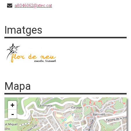
a8046062@xtec.cat
Imatges
Mapa
+
-