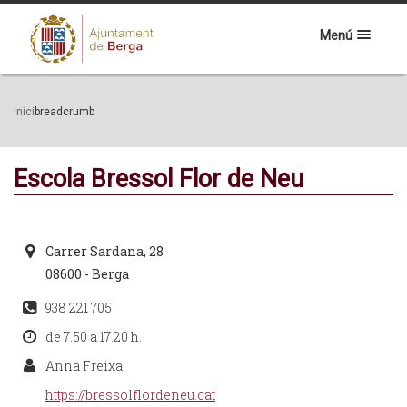
Menú
Inici
breadcrumb
Escola Bressol Flor de Neu
Carrer Sardana, 28
08600 - Berga
938 221 705
de 7.50 a 17.20 h.
Anna Freixa
https://bressolflordeneu.cat