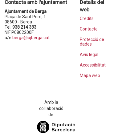
Contacta amb l'ajuntament
Detalls del
web
Ajuntament de Berga
Plaça de Sant Pere, 1
Crèdits
08600 - Berga
Tel.
938 214 333
Contacte
NIF P0802200F
a/e
berga@ajberga.cat
Protecció de
dades
Avís legal
Accessibilitat
Mapa web
Amb la
col·laboració
de: