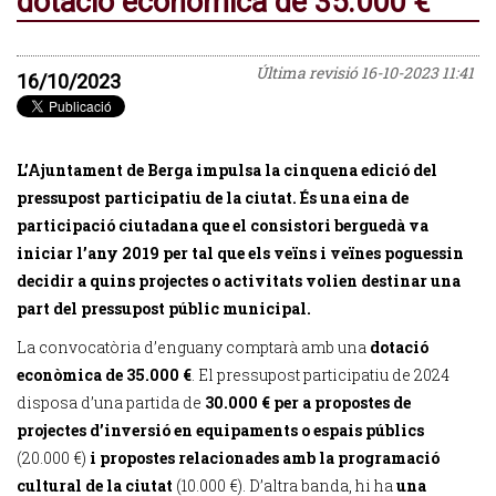
dotació econòmica de 35.000 €
Última revisió
16-10-2023 11:41
16/10/2023
L’Ajuntament de Berga impulsa la cinquena edició del
pressupost participatiu de la ciutat. És una eina de
participació ciutadana que el consistori berguedà va
iniciar l’any 2019
per tal que els veïns i veïnes poguessin
decidir a quins projectes o activitats volien destinar una
part del pressupost públic municipal.
La convocatòria d’enguany comptarà amb una
dotació
econòmica de 35.000 €
. El pressupost participatiu de 2024
disposa d’una partida de
30.000 € per a propostes de
projectes d’inversió en equipaments o espais públics
(20.000 €)
i propostes relacionades amb la programació
cultural de la ciutat
(10.000 €). D’altra banda, hi ha
una