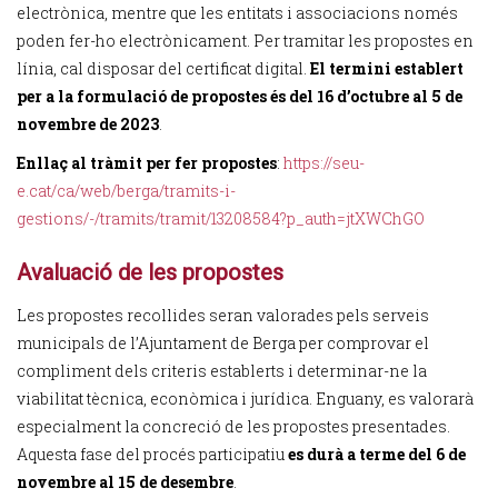
electrònica, mentre que les entitats i associacions només
poden fer-ho electrònicament. Per tramitar les propostes en
línia, cal disposar del certificat digital.
El termini establert
per a la formulació de propostes és del 16 d’octubre al 5 de
novembre de 2023
.
Enllaç al tràmit per fer propostes
:
https://seu-
e.cat/ca/web/berga/tramits-i-
gestions/-/tramits/tramit/13208584?p_auth=jtXWChGO
Avaluació de les propostes
Les propostes recollides seran valorades pels serveis
municipals de l’Ajuntament de Berga per comprovar el
compliment dels criteris establerts i determinar-ne la
viabilitat tècnica, econòmica i jurídica. Enguany, es valorarà
especialment la concreció de les propostes presentades.
Aquesta fase del procés participatiu
es durà a terme del 6 de
novembre al 15 de desembre
.