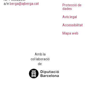
a/e
berga@ajberga.cat
Protecció de
dades
Avís legal
Accessibilitat
Mapa web
Amb la
col·laboració
de: