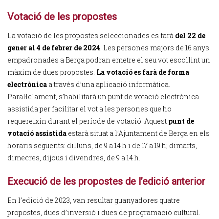
Votació de les propostes
La votació de les propostes seleccionades es farà
del 22 de
gener al 4 de febrer de 2024
. Les persones majors de 16 anys
empadronades a Berga podran emetre el seu vot escollint un
màxim de dues propostes.
La votació es farà de forma
electrònica
a través d’una aplicació informàtica.
Paral·lelament, s’habilitarà un punt de votació electrònica
assistida per facilitar el vot a les persones que ho
requereixin durant el període de votació. Aquest
punt de
votació assistida
estarà situat a l’Ajuntament de Berga en els
horaris següents: dilluns, de 9 a 14 h i de 17 a 19 h; dimarts,
dimecres, dijous i divendres, de 9 a 14 h.
Execució de les propostes de l’edició anterior
En l’edició de 2023, van resultar guanyadores quatre
propostes, dues d’inversió i dues de programació cultural.