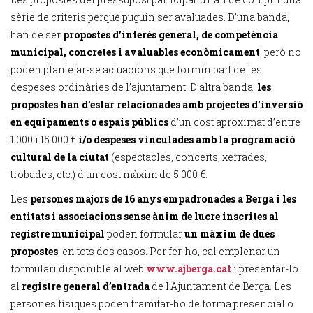
sèrie de criteris perquè puguin ser avaluades. D’una banda,
han de ser
propostes d’interès general, de competència
municipal, concretes i avaluables econòmicament
, però no
poden plantejar-se actuacions que formin part de les
despeses ordinàries de l’ajuntament. D’altra banda,
les
propostes han d’estar relacionades amb projectes d’inversió
en equipaments o espais públics
d’un cost aproximat d’entre
1.000 i 15.000 €
i/o despeses vinculades amb la programació
cultural de la ciutat
(espectacles, concerts, xerrades,
trobades, etc.) d’un cost màxim de 5.000 €.
Les
persones majors de 16 anys empadronades a Berga i les
entitats i associacions sense ànim de lucre inscrites al
registre municipal
poden formular
un màxim de dues
propostes
, en tots dos casos. Per fer-ho, cal emplenar un
formulari disponible al web
www.ajberga.cat
i presentar-lo
al
registre general d’entrada
de l’Ajuntament de Berga. Les
persones físiques poden tramitar-ho de forma presencial o