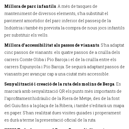
Millora de parc infantils
. A més de tasques de
manteniment de diversos elements, s’ha substituït el
paviment amortidor del parc inferior del passeig de la
Indústria i també és prevista la compra de nous jocs infantils
per substituir els vells.
Millora d’accessibilitat als passos de vianants
. S’ha adaptat
cinc passos de vianants: els quatre passos de a cruïlla dels
carrers Comte Oliba i Pío Baroja i el de la cruïlla entre els
carrers Espunyola i Pío Baroja. Se seguirà adaptant passos de
vianants per avançar cap a una ciutat més accessible.
Senyalització i creació de la ruta dels molins de Berga
. Es
marcarà amb senyalització QR els punts més importants de
l’aprofitament hidràulic de la Riera de Metge, des de la font
del Guiu fins a la plaça de la Ribera, i també s’editarà un mapa
en paper. S’han realitzat dues visites guiades i properament
es durà a terme la presentació oficial de la ruta.