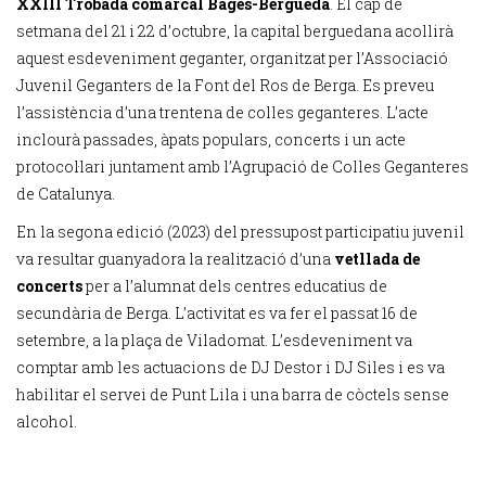
XXIII Trobada comarcal Bages-Berguedà
. El cap de
setmana del 21 i 22 d’octubre, la capital berguedana acollirà
aquest esdeveniment geganter, organitzat per l’Associació
Juvenil Geganters de la Font del Ros de Berga. Es preveu
l’assistència d’una trentena de colles geganteres. L’acte
inclourà passades, àpats populars, concerts i un acte
protocol·lari juntament amb l’Agrupació de Colles Geganteres
de Catalunya.
En la segona edició (2023) del pressupost participatiu juvenil
va resultar guanyadora la realització d’una
vetllada de
concerts
per a l’alumnat dels centres educatius de
secundària de Berga. L’activitat es va fer el passat 16 de
setembre, a la plaça de Viladomat. L’esdeveniment va
comptar amb les actuacions de DJ Destor i DJ Siles i es va
habilitar el servei de Punt Lila i una barra de còctels sense
alcohol.