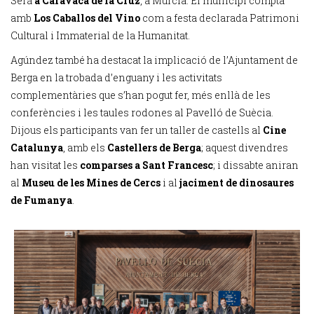
Serà
a Caravaca de la Cruz
, a Múrcia. El municipi compta
amb
Los Caballos del Vino
com a festa declarada Patrimoni
Cultural i Immaterial de la Humanitat.
Agúndez també ha destacat la implicació de l’Ajuntament de
Berga en la trobada d’enguany i les activitats
complementàries que s’han pogut fer, més enllà de les
conferències i les taules rodones al Pavelló de Suècia.
Dijous els participants van fer un taller de castells al
Cine
Catalunya
, amb els
Castellers de Berga
; aquest divendres
han visitat les
comparses a Sant Francesc
; i dissabte aniran
al
Museu de les Mines de Cercs
i al
jaciment de dinosaures
de Fumanya
.