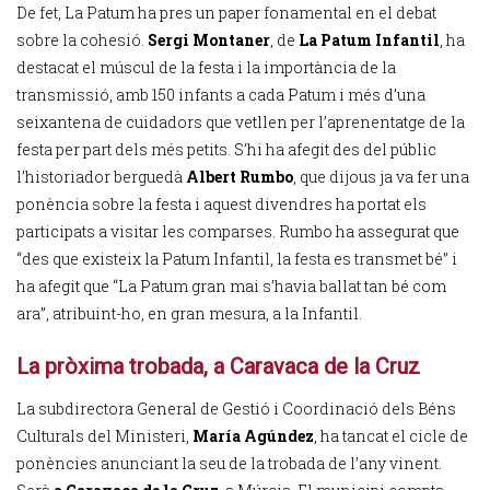
De fet, La Patum ha pres un paper fonamental en el debat
sobre la cohesió.
Sergi Montaner
, de
La Patum Infantil
, ha
destacat el múscul de la festa i la importància de la
transmissió, amb 150 infants a cada Patum i més d’una
seixantena de cuidadors que vetllen per l’aprenentatge de la
festa per part dels més petits. S’hi ha afegit des del públic
l’historiador berguedà
Albert Rumbo
, que dijous ja va fer una
ponència sobre la festa i aquest divendres ha portat els
participats a visitar les comparses. Rumbo ha assegurat que
“des que existeix la Patum Infantil, la festa es transmet bé” i
ha afegit que “La Patum gran mai s’havia ballat tan bé com
ara”, atribuint-ho, en gran mesura, a la Infantil.
La pròxima trobada, a Caravaca de la Cruz
La subdirectora General de Gestió i Coordinació dels Béns
Culturals del Ministeri,
María Agúndez
, ha tancat el cicle de
ponències anunciant la seu de la trobada de l’any vinent.