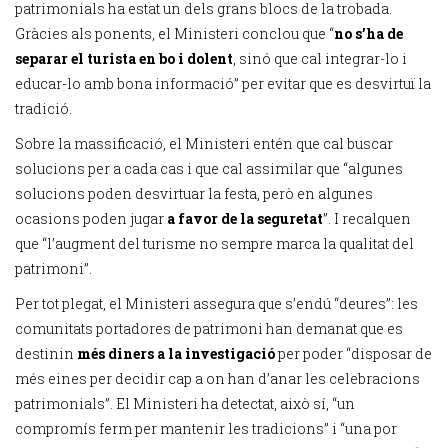
patrimonials ha estat un dels grans blocs de la trobada.
Gràcies als ponents, el Ministeri conclou que “
no s’ha de
separar el turista en bo i dolent
, sinó que cal integrar-lo i
educar-lo amb bona informació” per evitar que es desvirtuï la
tradició.
Sobre la massificació, el Ministeri entén que cal buscar
solucions per a cada cas i que cal assimilar que “algunes
solucions poden desvirtuar la festa, però en algunes
ocasions poden jugar
a favor de la seguretat
”. I recalquen
que “l’augment del turisme no sempre marca la qualitat del
patrimoni”.
Per tot plegat, el Ministeri assegura que s’endú “deures”: les
comunitats portadores de patrimoni han demanat que es
destinin
més diners a la investigació
per poder “disposar de
més eines per decidir cap a on han d’anar les celebracions
patrimonials”. El Ministeri ha detectat, això sí, “un
compromís ferm per mantenir les tradicions” i “una por