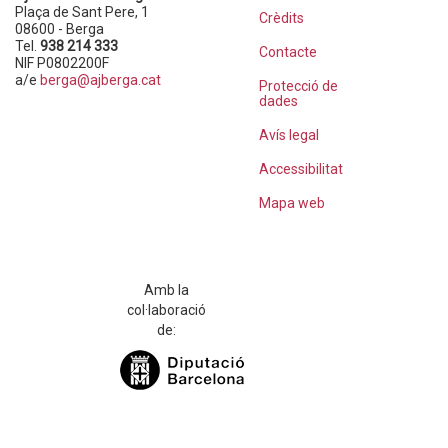
Plaça de Sant Pere, 1
Crèdits
08600 - Berga
Tel.
938 214 333
Contacte
NIF P0802200F
a/e
berga@ajberga.cat
Protecció de
dades
Avís legal
Accessibilitat
Mapa web
Amb la
col·laboració
de: