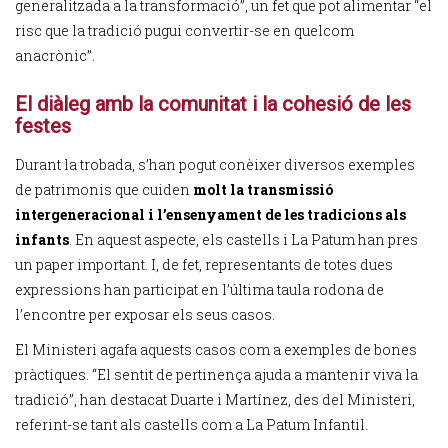
generalitzada a la transformació”, un fet que pot alimentar “el
risc que la tradició pugui convertir-se en quelcom
anacrònic”.
El diàleg amb la comunitat i la cohesió de les
festes
Durant la trobada, s’han pogut conèixer diversos exemples
de patrimonis que cuiden
molt la transmissió
intergeneracional i l’ensenyament de les tradicions als
infants
. En aquest aspecte, els castells i La Patum han pres
un paper important. I, de fet, representants de totes dues
expressions han participat en l’última taula rodona de
l’encontre per exposar els seus casos.
El Ministeri agafa aquests casos com a exemples de bones
pràctiques. “El sentit de pertinença ajuda a mantenir viva la
tradició”, han destacat Duarte i Martínez, des del Ministeri,
referint-se tant als castells com a La Patum Infantil.