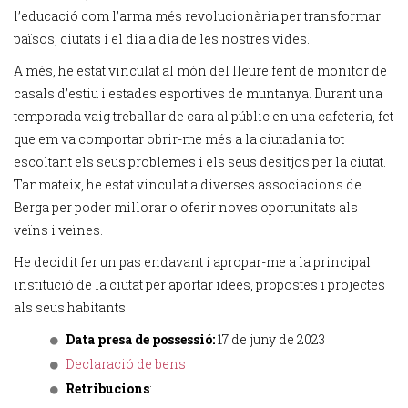
l’educació com l’arma més revolucionària per transformar
països, ciutats i el dia a dia de les nostres vides.
A més, he estat vinculat al món del lleure fent de monitor de
casals d’estiu i estades esportives de muntanya. Durant una
temporada vaig treballar de cara al públic en una cafeteria, fet
que em va comportar obrir-me més a la ciutadania tot
escoltant els seus problemes i els seus desitjos per la ciutat.
Tanmateix, he estat vinculat a diverses associacions de
Berga per poder millorar o oferir noves oportunitats als
veïns i veïnes.
He decidit fer un pas endavant i apropar-me a la principal
institució de la ciutat per aportar idees, propostes i projectes
als seus habitants.
Data presa de possessió:
17 de juny de 2023
Declaració de bens
Retribucions
: