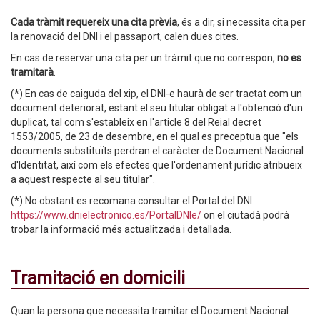
Cada tràmit requereix una cita prèvia
, és a dir, si necessita cita per
la renovació del DNI i el passaport, calen dues cites.
En cas de reservar una cita per un tràmit que no correspon,
no es
tramitarà
.
(*) En cas de caiguda del xip, el DNI-e haurà de ser tractat com un
document deteriorat, estant el seu titular obligat a l'obtenció d'un
duplicat, tal com s'estableix en l'article 8 del Reial decret
1553/2005, de 23 de desembre, en el qual es preceptua que "els
documents substituïts perdran el caràcter de Document Nacional
d'Identitat, així com els efectes que l'ordenament jurídic atribueix
a aquest respecte al seu titular".
(*) No obstant es recomana consultar el Portal del DNI
https://www.dnielectronico.es/PortalDNIe/
on el ciutadà podrà
trobar la informació més actualitzada i detallada.
Tramitació en domicili
Quan la persona que necessita tramitar el Document Nacional