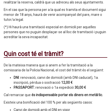
realitzar la reserva, caldrà que us adreceu als seus ajuntaments.
En el cas que la persona per a la qual es tramita el document sigui
menor de 18 anys, haurà de venir acompanyat del pare, mare o
tutor/a legal.
(*) Hi haurà una tramitació especial en domicili per aquelles
persones que no puguin desplaçar-se al lloc de tramitació i puguin
acreditar la seva incapacitat.
Quin cost té el tràmit?
De la mateixa manera que si anem a fer la tramitació a la
comissaria de la Policia Nacional, el cost del tràmit és el següent:
DNI
: renovació, canvi de domicili (amb DNI caducat), 1a.
inscripció, pèrdua o sostracció
12,00 €
PASSAPORT:
renovació o 1a expedició
30,00 €
Cal remarcar que
és indispensable portar els diners en metàl·lic.
Existeix una bonificació del 100 % per als següents casos:
Canvi de domicili amb el DNI en vigor