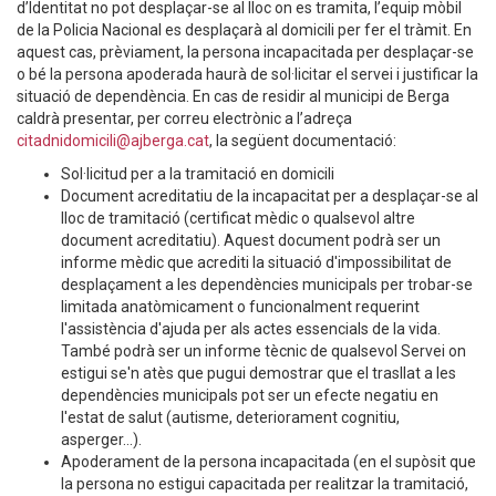
d’Identitat no pot desplaçar-se al lloc on es tramita, l’equip mòbil
de la Policia Nacional es desplaçarà al domicili per fer el tràmit. En
aquest cas, prèviament, la persona incapacitada per desplaçar-se
o bé la persona apoderada haurà de sol·licitar el servei i justificar la
situació de dependència. En cas de residir al municipi de Berga
caldrà presentar, per correu electrònic a l’adreça
citadnidomicili@ajberga.cat
, la següent documentació:
Sol·licitud per a la tramitació en domicili
Document acreditatiu de la incapacitat per a desplaçar-se al
lloc de tramitació (certificat mèdic o qualsevol altre
document acreditatiu). Aquest document podrà ser un
informe mèdic que acrediti la situació d'impossibilitat de
desplaçament a les dependències municipals per trobar-se
limitada anatòmicament o funcionalment requerint
l'assistència d'ajuda per als actes essencials de la vida.
També podrà ser un informe tècnic de qualsevol Servei on
estigui se'n atès que pugui demostrar que el trasllat a les
dependències municipals pot ser un efecte negatiu en
l'estat de salut (autisme, deteriorament cognitiu,
asperger...).
Apoderament de la persona incapacitada (en el supòsit que
la persona no estigui capacitada per realitzar la tramitació,