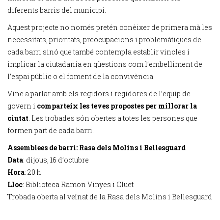
diferents barris del municipi.
Aquest projecte no només pretén conèixer de primera mà les
necessitats, prioritats, preocupacions i problemàtiques de
cada barri sinó que també contempla establir vincles i
implicar la ciutadania en qüestions com l’embelliment de
l’espai públic o el foment de la convivència.
Vine a parlar amb els regidors i regidores de l’equip de
govern i
comparteix les teves propostes per millorar la
ciutat
. Les trobades són obertes a totes les persones que
formen part de cada barri.
Assemblees de barri: Rasa dels Molins i Bellesguard
Data
: dijous, 16 d’octubre
Hora
: 20 h
Lloc
: Biblioteca Ramon Vinyes i Cluet
Trobada oberta al veïnat de la Rasa dels Molins i Bellesguard