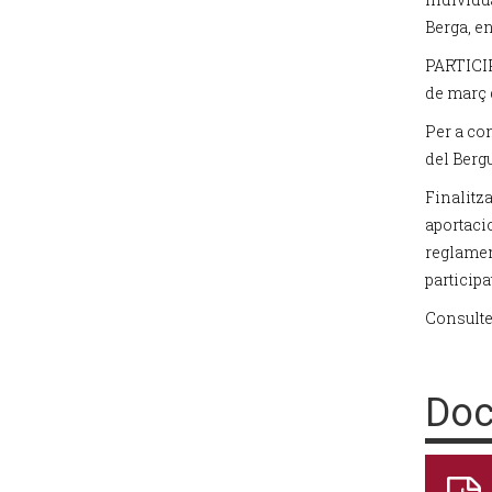
Berga, e
PARTICIP
de març 
Per a con
del Berg
Finalitza
aportaci
reglamen
participa
Consulte
Doc