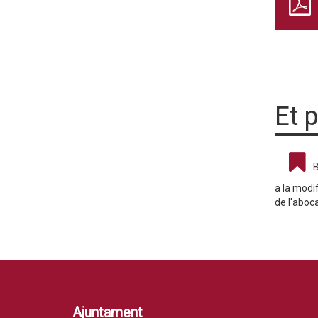
Et 
B
a la modi
de l'aboc
Ajuntament