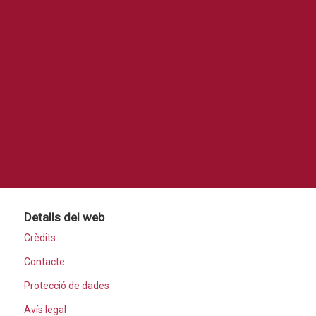
Detalls del web
Crèdits
Contacte
Protecció de dades
Avís legal