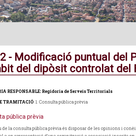
2 - Modificació puntual del
mbit del dipòsit controlat de
RIA RESPONSABLE:
Regidoria de Serveis Territorials
DE TRAMITACIÓ
: 1. Consulta pública prèvia
ta pública prèvia
u de la consulta pública prèvia és disposar de les opinions i conèi
al o en representació d’una organització o associació inscrita en 