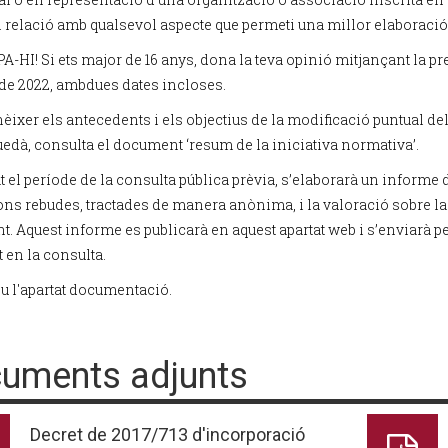
n relació amb qualsevol aspecte que permeti una millor elaboraci
A-HI! Si ets major de 16 anys, dona la teva opinió mitjançant la p
de 2022, ambdues dates incloses.
èixer els antecedents i els objectius de la modificació puntual de
uedà, consulta el document ‘resum de la iniciativa normativa’.
t el període de la consulta pública prèvia, s’elaborarà un informe 
ons rebudes, tractades de manera anònima, i la valoració sobre l
t. Aquest informe es publicarà en aquest apartat web i s’enviarà pe
t en la consulta.
u l'apartat documentació.
uments adjunts
Decret de 2017/713 d'incorporació