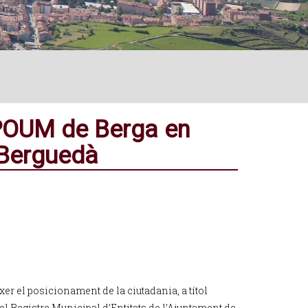
 POUM de Berga en
l Berguedà
xer el posicionament de la ciutadania, a títol
el Registre Municipal d’Entitats de l’Ajuntament de