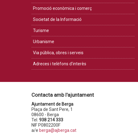
Promoció econòmica i comerç
Societat de la Informació
Turisme
Urbanisme
Via pública, obres i serveis
Adreces i telèfons d'interès
Contacta amb l'ajuntament
Ajuntament de Berga
Plaça de Sant Pere, 1
08600 - Berga
Tel.
938 214 333
NIF P0802200F
a/e
berga@ajberga.cat