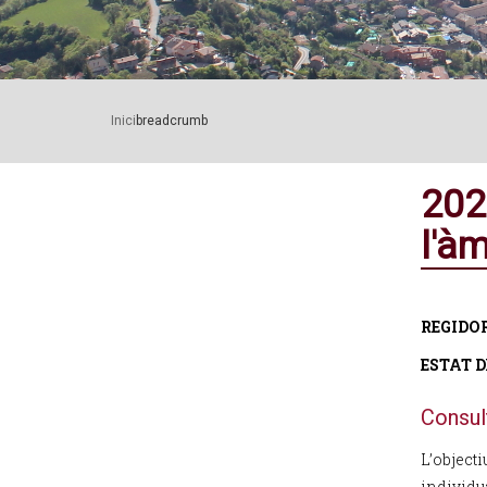
Inici
breadcrumb
202
l'à
REGIDO
ESTAT 
Consul
L’objecti
individu