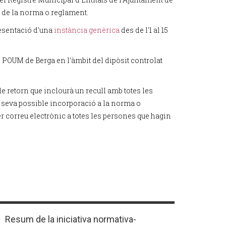
ó de la norma o reglament.
resentació d'una
instància genèrica
des de l'1 al 15
l POUM de Berga en l’àmbit del dipòsit controlat
de retorn que inclourà un recull amb totes les
a seva possible incorporació a la norma o
r correu electrònic a totes les persones que hagin
Resum de la iniciativa normativa-