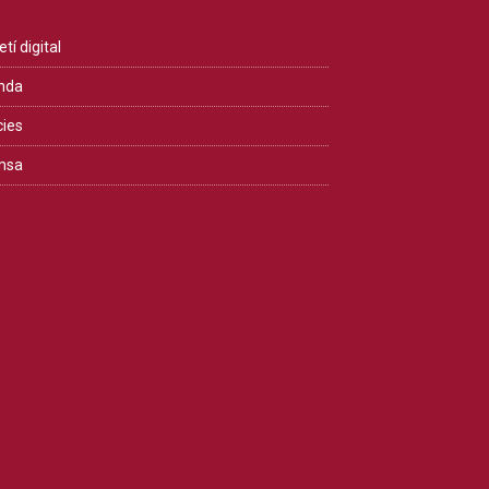
etí digital
nda
cies
msa