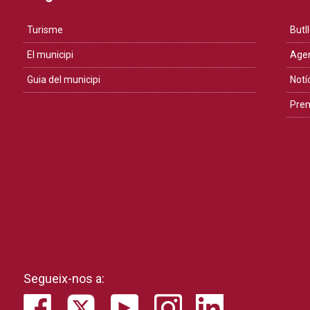
Turisme
Butll
El municipi
Age
Guia del municipi
Notí
Pre
Segueix-nos a: