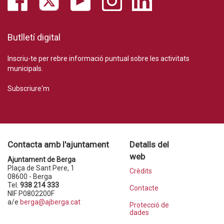
Butlletí digital
Inscriu-te per rebre informació puntual sobre les activitats
municipals.
Subscriure'm
Contacta amb l'ajuntament
Detalls del
web
Ajuntament de Berga
Plaça de Sant Pere, 1
Crèdits
08600 - Berga
Tel.
938 214 333
Contacte
NIF P0802200F
a/e
berga@ajberga.cat
Protecció de
dades