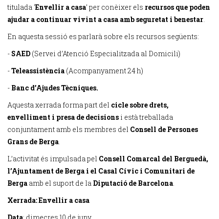
titulada ‘
Envellir a casa
’ per conèixer els
recursos que poden
ajudar a continuar vivint a casa amb seguretat i benestar
.
En aquesta sessió es parlarà sobre els recursos següents:
-
SAED
(Servei d’Atenció Especialitzada al Domicili)
-
Teleassistència
(Acompanyament 24 h)
-
Banc d’Ajudes Tècniques.
Aquesta xerrada forma part del
cicle sobre drets,
envelliment i presa de decisions
i està treballada
conjuntament amb els membres del
Consell de Persones
Grans de Berga
.
L’activitat és impulsada pel
Consell Comarcal del Berguedà,
l’Ajuntament de Berga i el Casal Cívic i Comunitari de
Berga
amb el suport de la
Diputació de Barcelona
.
Xerrada: Envellir a casa
Data
: dimecres 10 de juny