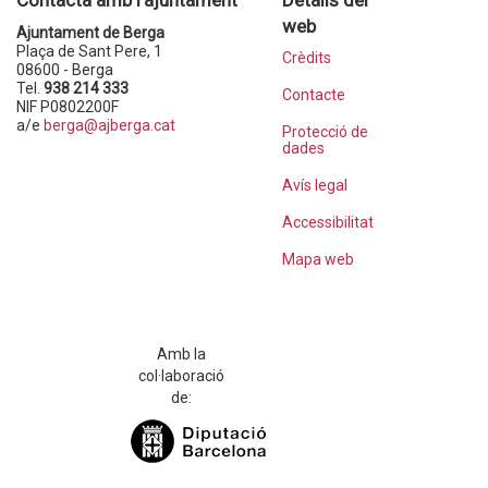
web
Ajuntament de Berga
Plaça de Sant Pere, 1
Crèdits
08600 - Berga
Tel.
938 214 333
Contacte
NIF P0802200F
a/e
berga@ajberga.cat
Protecció de
dades
Avís legal
Accessibilitat
Mapa web
Amb la
col·laboració
de: