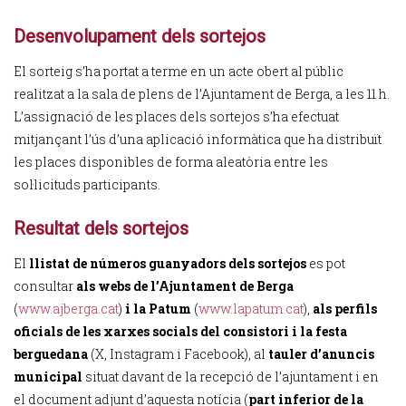
Desenvolupament dels sortejos
El sorteig s’ha portat a terme en un acte obert al públic
realitzat a la sala de plens de l’Ajuntament de Berga, a les 11 h.
L’assignació de les places dels sortejos s’ha efectuat
mitjançant l’ús d’una aplicació informàtica que ha distribuït
les places disponibles de forma aleatòria entre les
sol·licituds participants.
Resultat dels sortejos
El
llistat de números guanyadors dels sortejos
es pot
consultar
als webs de l’Ajuntament de Berga
(
www.ajberga.cat
)
i la Patum
(
www.lapatum.cat
),
als perfils
oficials de les xarxes socials del consistori i la festa
berguedana
(X, Instagram i Facebook), al
tauler d’anuncis
municipal
situat davant de la recepció de l’ajuntament i en
el document adjunt d’aquesta notícia (
part inferior de la