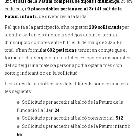
3r i 4t salt de la Patum completa de dijous i diumenge
, 25 en
cada cas, i
9 places dobles pertanyen al 3r i 4t salt de la
Patum infantil
de divendres a la tarda.
Pel que fa a la participació, s’ha registrat
289 sol·licituds
per
prendre part en els diferents sortejos durant el termini
d’inscripció comprès entre l’11 i el 16 de maig de 2026. En
total, s’han formulat
602 peticions
, tenint en compte que el
formulari d’inscripció incloïa totes les opcions disponibles
del sorteig i una mateixa persona podia optar a més d’un
sorteig indicant-ho en la sol·licitud.
Les xifres de les sol·licituds dels diferents sortejos han estat
les següents:
Sol·licituds per accedir al balcó de la Patum de la
Fundació La Llar:
24
Sol·licituds per accedir al balcó consistorial:
512
Sol·licituds per accedir al balcó de la Patum infantil:
66