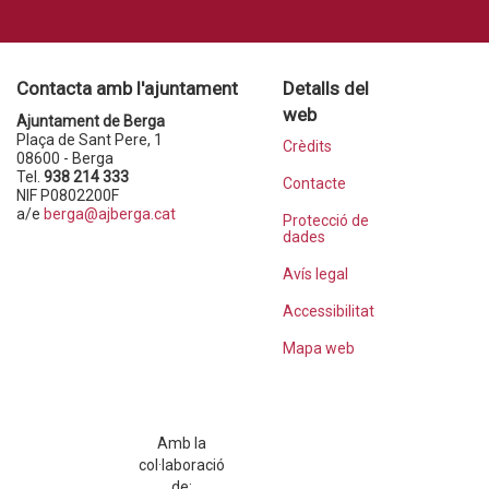
Contacta amb l'ajuntament
Detalls del
web
Ajuntament de Berga
Plaça de Sant Pere, 1
Crèdits
08600 - Berga
Tel.
938 214 333
Contacte
NIF P0802200F
a/e
berga@ajberga.cat
Protecció de
dades
Avís legal
Accessibilitat
Mapa web
Amb la
col·laboració
de: