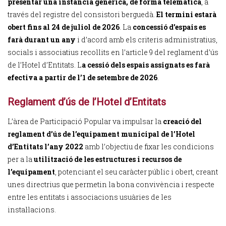
presentar una instància genèrica, de forma telemàtica
, a
través del registre del consistori berguedà.
El termini estarà
obert fins al 24 de juliol de 2026
. La
concessió d’espais es
farà durant un any
i d’acord amb els criteris administratius,
socials i associatius recollits en l’article 9 del reglament d’ús
de l’Hotel d’Entitats. L
a cessió dels espais assignats es farà
efectiva a partir de l’1 de setembre de 2026
.
Reglament d’ús de l’Hotel d’Entitats
L’àrea de Participació Popular va impulsar la
creació del
reglament d’ús de l’equipament municipal de l’Hotel
d’Entitats l’any 2022
amb l’objectiu de fixar les condicions
per a la
utilització de les estructures i recursos de
l’equipament
, potenciant el seu caràcter públic i obert, creant
unes directrius que permetin la bona convivència i respecte
entre les entitats i associacions usuàries de les
instal·lacions.