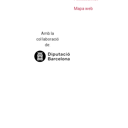
Mapa web
Amb la
col·laboració
de: