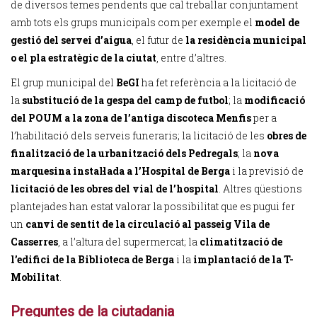
de diversos temes pendents que cal treballar conjuntament
amb tots els grups municipals com per exemple el
model de
gestió del servei d’aigua
, el futur de
la residència municipal
o el pla estratègic de la ciutat
, entre d’altres.
El grup municipal del
BeGI
ha fet referència a la licitació de
la
substitució de la gespa del camp de futbol
; la
modificació
del POUM a la zona de l’antiga discoteca Menfis
per a
l’habilitació dels serveis funeraris; la licitació de les
obres de
finalització de la urbanització dels Pedregals
; la
nova
marquesina instal·lada a l’Hospital de Berga
i la previsió de
licitació de les obres del vial de l’hospital
. Altres qüestions
plantejades han estat valorar la possibilitat que es pugui fer
un
canvi de sentit de la circulació al passeig Vila de
Casserres
, a l’altura del supermercat; la
climatització de
l’edifici de la Biblioteca de Berga
i la
implantació de la T-
Mobilitat
.
Preguntes de la ciutadania