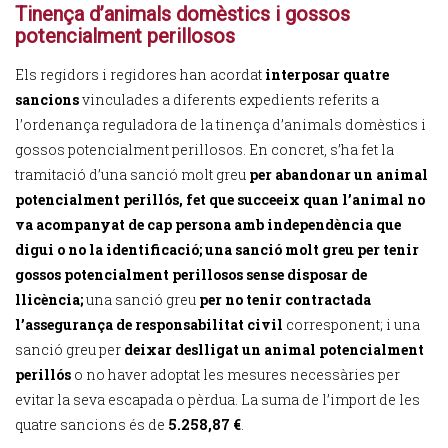
Tinença d’animals domèstics i gossos
potencialment perillosos
Els regidors i regidores han acordat
interposar quatre
sancions
vinculades a diferents expedients referits a
l’ordenança reguladora de la tinença d’animals domèstics i
gossos potencialment perillosos. En concret, s’ha fet la
tramitació d’una sanció molt greu
per abandonar un animal
potencialment perillós,
fet que succeeix quan l’animal no
va acompanyat de cap persona amb independència que
digui o no la identificació;
una sanció molt greu
per
tenir
gossos potencialment perillosos sense disposar de
llicència;
una sanció greu
per
no tenir contractada
l’assegurança de responsabilitat civil
corresponent; i una
sanció greu per
deixar deslligat un animal potencialment
perillós
o no haver adoptat les mesures necessàries per
evitar la seva escapada o pèrdua. La suma de l’import de les
quatre sancions és de
5.258,87 €
.