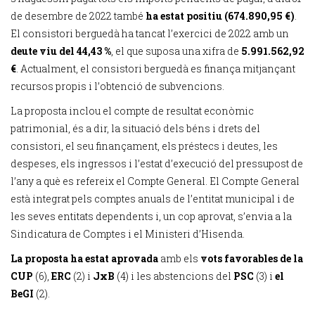
de desembre de 2022 també
ha estat positiu (674.890,95 €)
.
El consistori berguedà ha tancat l’exercici de 2022 amb un
deute viu del 44,43 %
, el que suposa una xifra de
5.991.562,92
€
. Actualment, el consistori berguedà es finança mitjançant
recursos propis i l’obtenció de subvencions.
La proposta inclou el compte de resultat econòmic
patrimonial, és a dir, la situació dels béns i drets del
consistori, el seu finançament, els préstecs i deutes, les
despeses, els ingressos i l’estat d’execució del pressupost de
l’any a què es refereix el Compte General. El Compte General
està integrat pels comptes anuals de l’entitat municipal i de
les seves entitats dependents i, un cop aprovat, s’envia a la
Sindicatura de Comptes i el Ministeri d’Hisenda.
La proposta ha estat aprovada
amb els
vots favorables de la
CUP
(6),
ERC
(2) i
JxB
(4) i les abstencions del
PSC
(3) i
el
BeGI
(2).