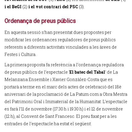
i el BeGI
(2)
i el vot contrari del PSC
(3).
Ordenança de preus públics
En aquesta sessió s’han presentat dues propostes per
modificar les ordenances reguladores de preus públics
referents a diferents activitats vinculades a les àrees de
Festes i Cultura.
La primera proposta fa referència a l’ordenança reguladora
de preus públics de l’espectacle ‘
El batec del Tabal
’ de La
Melanzana Ensemble i Xavier Gonzàlez-Costa que es
portarà a terme en el marc dels actes de celebració del 18è
aniversari de la proclamació de La Patum com a Obra Mestra
del Patrimoni Oral i Immaterial de la Humanitat. L’espectacle
es farà l’11 de novembre (17:30 h i 19:30 h) i el 12 de novembre
(12 h), al Convent de Sant Francesc. El preu fixat per a les
entrades de l’espectacle ha estat el següent: