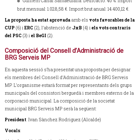
Guillem Canal Santaeulàlia. Dedicació: 40 %. Import
brut mensual: 1.028,58 €. Import brut anual: 14.400,12 €.
La proposta ha estat aprovada
amb els
vots favorables de la
CUP
(6) i
ERC
(2), l’abstenció de
JxB
(4) i
els vots contraris
del PSC
(3) i
el BeGI
(2).
Composició del Consell d’Administració de
BRG Serveis MP
En aquesta sessió s’ha presentat una proposta per designar
els membres del Consell d’Administració de BRG Serveis
MP. L’organisme estarà format per representants dels grups
municipals del consistori berguedà i membres externs de la
corporació municipal. La composició de la societat
municipal BRG Serveis MP serà la següent:
President
: Ivan Sànchez Rodriguez (Alcalde)
Vocals
: