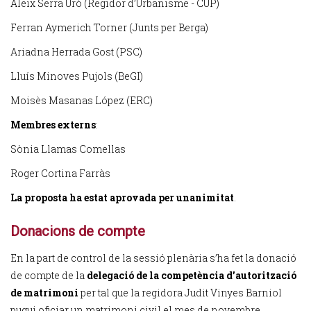
Aleix Serra Uró (Regidor d’Urbanisme - CUP)
Ferran Aymerich Torner (Junts per Berga)
Ariadna Herrada Gost (PSC)
Lluís Minoves Pujols (BeGI)
Moisès Masanas López (ERC)
Membres externs
:
Sònia Llamas Comellas
Roger Cortina Farràs
La proposta ha estat aprovada
per unanimitat
.
Donacions de compte
En la part de control de la sessió plenària s’ha fet la donació
de compte de la
delegació de la competència d
’autorització
de matrimoni
per tal que la regidora Judit Vinyes Barniol
pugui oficiar un matrimoni civil el mes de novembre.