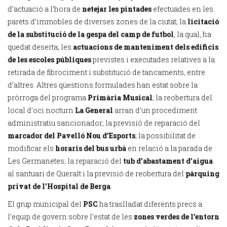
d’actuació a l’hora de
netejar les pintades
efectuades en les
parets d’immobles de diverses zones de la ciutat; la
licitació
de la substitució de la gespa del camp de futbol
, la qual, ha
quedat deserta; les
actuacions de manteniment dels edificis
de les escoles públiques
previstes i executades relatives a la
retirada de fibrociment i substitució de tancaments, entre
d’altres. Altres qüestions formulades han estat sobre la
pròrroga del programa
Primària Musical
; la reobertura del
local d’oci nocturn
La General
arran d’un procediment
administratiu sancionador; la previsió de reparació del
marcador del Pavelló Nou d’Esports
; la possibilitat de
modificar els
horaris del bus urbà
en relació a la parada de
Les Germanetes; la reparació del
tub d’abastament d’aigua
al santuari de Queralt i la previsió de reobertura del
pàrquing
privat de l’Hospital de Berga
.
El grup municipal del
PSC
ha traslladat diferents precs a
l’equip de govern sobre l’estat de les
zones verdes de l’entorn