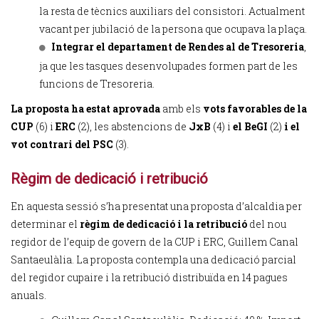
la resta de tècnics auxiliars del consistori. Actualment
vacant per jubilació de la persona que ocupava la plaça.
Integrar el departament de Rendes al de Tresoreria
,
ja que les tasques desenvolupades formen part de les
funcions de Tresoreria.
La proposta ha estat aprovada
amb els
vots favorables de la
CUP
(6) i
ERC
(2), les abstencions de
JxB
(4) i
el BeGI
(2)
i el
vot contrari del PSC
(3).
Règim de dedicació i retribució
En aquesta sessió s’ha presentat una proposta d’alcaldia per
determinar el
règim de dedicació i la retribució
del nou
regidor de l’equip de govern de la CUP i ERC, Guillem Canal
Santaeulàlia. La proposta contempla una dedicació parcial
del regidor cupaire i la retribució distribuïda en 14 pagues
anuals.