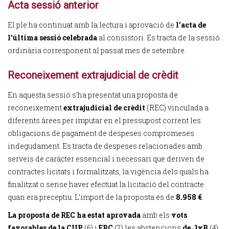
Acta sessió anterior
El ple ha continuat amb la lectura i aprovació de
l’acta de
l’última sessió celebrada
al consistori. Es tracta de la sessió
ordinària corresponent al passat mes de setembre.
Reconeixement extrajudicial de crèdit
En aquesta sessió s’ha presentat una proposta de
reconeixement
extrajudicial de crèdit
(REC) vinculada a
diferents àrees per imputar en el pressupost corrent les
obligacions de pagament de despeses compromeses
indegudament. Es tracta de despeses relacionades amb
serveis de caràcter essencial i necessari que deriven de
contractes licitats i formalitzats, la vigència dels quals ha
finalitzat o sense haver efectuat la licitació del contracte
quan era preceptiu. L’import de la proposta és de
8.958 €
.
La proposta de REC ha estat aprovada
amb els
vots
favorables de la CUP
(6) i
ERC
(2) les abstencions
de
JxB
(4)