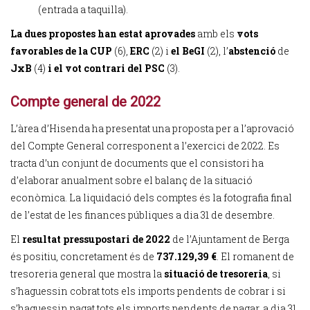
(entrada a taquilla).
La dues propostes han estat aprovades
amb els
vots
favorables de la CUP
(6),
ERC
(2) i
el BeGI
(2), l’
abstenció
de
JxB
(4)
i el vot contrari del PSC
(3).
Compte general de 2022
L’àrea d’Hisenda ha presentat una proposta per a l’aprovació
del Compte General corresponent a l’exercici de 2022. Es
tracta d’un conjunt de documents que el consistori ha
d’elaborar anualment sobre el balanç de la situació
econòmica. La liquidació dels comptes és la fotografia final
de l’estat de les finances públiques a dia 31 de desembre.
El
resultat pressupostari de 2022
de l’Ajuntament de Berga
és positiu, concretament és de
737.129,39 €
. El romanent de
tresoreria general que mostra la
situació de tresoreria
, si
s’haguessin cobrat tots els imports pendents de cobrar i si
s’haguessin pagat tots els imports pendents de pagar, a dia 31