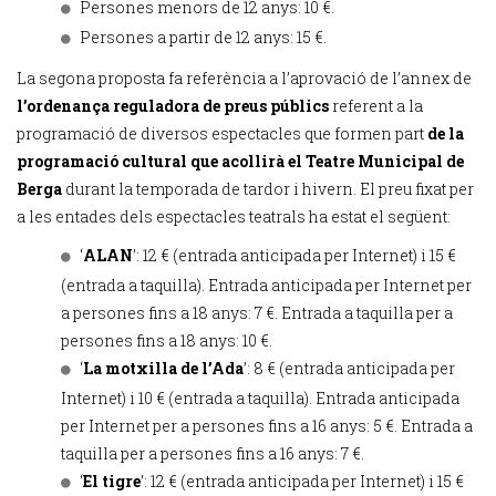
Persones menors de 12 anys: 10 €.
Persones a partir de 12 anys: 15 €.
La segona proposta fa referència a l’aprovació de l’annex de
l’ordenança reguladora de preus públics
referent a la
programació de diversos espectacles que formen part
de la
programació cultural que acollirà el Teatre Municipal de
Berga
durant la temporada de tardor i hivern. El preu fixat per
a les entades dels espectacles teatrals ha estat el següent:
‘
ALAN
’: 12 € (entrada anticipada per Internet) i 15 €
(entrada a taquilla). Entrada anticipada per Internet per
a persones fins a 18 anys: 7 €. Entrada a taquilla per a
persones fins a 18 anys: 10 €.
‘
La motxilla de l’Ada
’: 8 € (entrada anticipada per
Internet) i 10 € (entrada a taquilla). Entrada anticipada
per Internet per a persones fins a 16 anys: 5 €. Entrada a
taquilla per a persones fins a 16 anys: 7 €.
‘
El tigre
’: 12 € (entrada anticipada per Internet) i 15 €