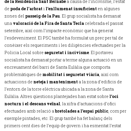
de la Residència Sant Bernabé
a causa de l’incivisme, l’estat
de
poda de l’arbrat
i
l’enllumenat insuficient
en algunes
zones del
passeig de la Pau
. El grup socialista ha demanat
una
valoració de la Fira de Santa Tecla
celebrada el passat
setembre, així com l’impacte econòmic que ha generat
l’esdeveniment. El PSC també ha formulat un prec per tal de
conèixer els requeriments i les diligències efectuades per la
Policia Local sobre
seguretat i incivisme
. El portaveu
socialista ha demanat portar a terme alguna actuació en un
encreuament del barri de Santa Eulàlia que comporta
problemàtiques de
mobilitat i seguretat viària
, així com
actuacions de
neteja i manteniment
a la zona d’edificis de
l’entorn de la torre elèctrica ubicada a la zona de Santa
Eulàlia. Altres qüestions plantejades han estat sobre
l’oci
nocturn i el descans veïnal
; la xifra d’actuacions d’ofici
efectuades amb relació a
bretolades a l’espai públic
, com per
exemple pintades, etc. El grup també ha fet balanç dels
primers cent dies de l’equip de govern i ha esmentat l’estat