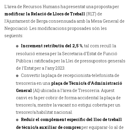
L’àrea de Recursos Humans ha presentat una proposta per
modificar la Relació de Llocs de Treball
(RLT) de
l’Ajuntament de Berga consensuada amb la Mesa General de
Negociació. Les modificacions proposades són les
següents:
Increment retributiu del 2,5 %
, tal com recull la
resolució emesa per la Secretaria d’Estat de Funció
Pública i ratificada per la Llei de pressupostos generals
de l’Estat per a l’any 2023.
Convertir la plaça de recepcionista-telefonista de
tresoreria en una
plaça de Tècnic/a d’Administració
General
(A1) ubicada a l’àrea de Tresoreria. Aquest
canvi es fa per cobrir de forma accidental la plaça de
tresorer/a, mentre la vacant no estigui coberta per un
tresorer/a habilitat nacional.
Reduir el complement específic del lloc de treball
de tècnic/a auxiliar de compres
per equiparar-lo al de