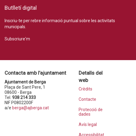
Butlletí digital
Inscriu-te per rebre informació puntual sobre les activitats
municipals.
Subscriure'm
Contacta amb l'ajuntament
Detalls del
web
Ajuntament de Berga
Plaça de Sant Pere, 1
Crèdits
08600 - Berga
Tel.
938 214 333
Contacte
NIF P0802200F
a/e
berga@ajberga.cat
Protecció de
dades
Avís legal
Accessibilitat