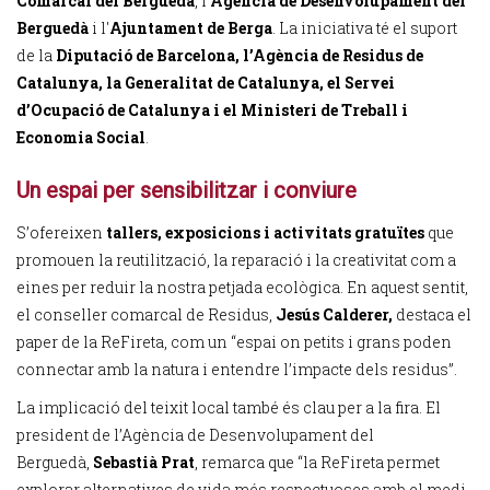
Comarcal del Berguedà
, l'
Agència de Desenvolupament del
Berguedà
i l'
Ajuntament de Berga
. La iniciativa té el suport
de la
Diputació de Barcelona, l’Agència de Residus de
Catalunya, la Generalitat de Catalunya, el Servei
d’Ocupació de Catalunya i el Ministeri de Treball i
Economia Social
.
Un espai per sensibilitzar i conviure
S’ofereixen
tallers, exposicions i activitats gratuïtes
que
promouen la reutilització, la reparació i la creativitat com a
eines per reduir la nostra petjada ecològica. En aquest sentit,
el conseller comarcal de Residus,
Jesús Calderer,
destaca el
paper de la ReFireta, com un “espai on petits i grans poden
connectar amb la natura i entendre l’impacte dels residus”.
La implicació del teixit local també és clau per a la fira. El
president de l’Agència de Desenvolupament del
Berguedà,
Sebastià Prat
, remarca que “la ReFireta permet
explorar alternatives de vida més respectuoses amb el medi