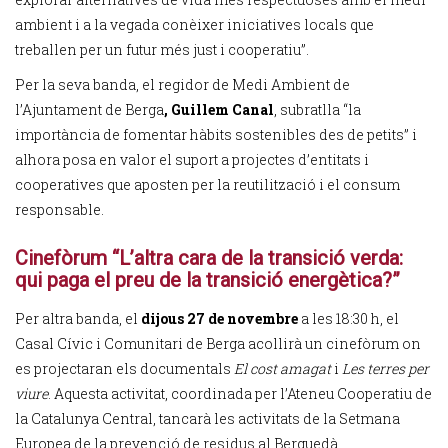
ambient i a la vegada conèixer iniciatives locals que
treballen per un futur més just i cooperatiu”.
Per la seva banda, el regidor de Medi Ambient de
l’Ajuntament de Berga
, Guillem Canal
, subratlla “la
importància de fomentar hàbits sostenibles des de petits” i
alhora posa en valor el suport a projectes d’entitats i
cooperatives que aposten per la reutilització i el consum
responsable.
Cinefòrum “L’altra cara de la transició verda:
qui paga el preu de la transició energètica?”
Per altra banda, el
dijous 27 de novembre
a les 18:30 h, el
Casal Cívic i Comunitari de Berga acollirà un cinefòrum on
es projectaran els documentals
El cost amagat
i
Les terres per
viure
. Aquesta activitat, coordinada per l’Ateneu Cooperatiu de
la Catalunya Central, tancarà les activitats de la Setmana
Europea de la prevenció de residus al Berguedà.