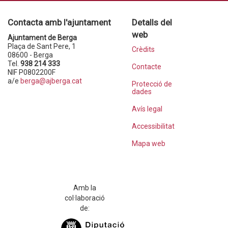
Contacta amb l'ajuntament
Detalls del
web
Ajuntament de Berga
Plaça de Sant Pere, 1
Crèdits
08600 - Berga
Tel.
938 214 333
Contacte
NIF P0802200F
a/e
berga@ajberga.cat
Protecció de
dades
Avís legal
Accessibilitat
Mapa web
Amb la
col·laboració
de: