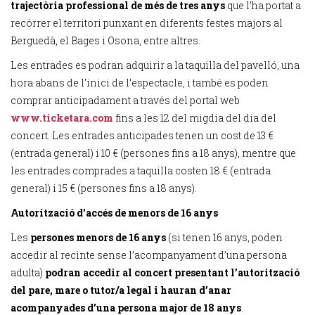
trajectòria professional de més de tres anys
que l’ha portat a
recórrer el territori punxant en diferents festes majors al
Berguedà, el Bages i Osona, entre altres.
Les entrades es podran adquirir a la taquilla del pavelló, una
hora abans de l’inici de l’espectacle, i també es poden
comprar anticipadament a través del portal web
www.ticketara.com
fins a les 12 del migdia del dia del
concert. Les entrades anticipades tenen un cost de 13 €
(entrada general) i 10 € (persones fins a 18 anys), mentre que
les entrades comprades a taquilla costen 18 € (entrada
general) i 15 € (persones fins a 18 anys).
Autorització d’accés de menors de 16 anys
Les
persones menors de 16 anys
(si tenen 16 anys, poden
accedir al recinte sense l’acompanyament d’una persona
adulta)
podran accedir al concert presentant l’autorització
del pare, mare o tutor/a legal i hauran d’anar
acompanyades d’una persona major de 18 anys
.