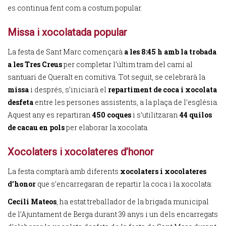
es continua fent com a costum popular.
Missa i xocolatada popular
La festa de Sant Marc començarà
a les 8:45 h amb la trobada
a les Tres Creus
per completar l’últim tram del camí al
santuari de Queralt en comitiva. Tot seguit, se celebrarà la
missa
i després, s’iniciarà el
repartiment de coca i xocolata
desfeta
entre les persones assistents, a la plaça de l’església.
Aquest any es repartiran
450 coques
i s’utilitzaran
44 quilos
de cacau en pols
per elaborar la xocolata.
Xocolaters i xocolateres d’honor
La festa comptarà amb diferents
xocolaters i xocolateres
d’honor
que s’encarregaran de repartir la coca i la xocolata:
Cecili Mateos
, ha estat treballador de la brigada municipal
de l’Ajuntament de Berga durant 39 anys i un dels encarregats