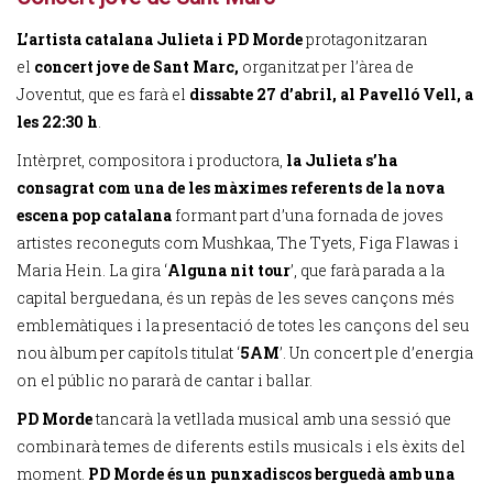
L’artista catalana
Julieta i PD Morde
protagonitzaran
el
concert jove de Sant Marc,
organitzat per l’àrea de
Joventut, que es farà el
dissabte 27 d’abril, al Pavelló Vell, a
les 22:30 h
.
Intèrpret, compositora i productora,
la Julieta s’ha
consagrat com una de les màximes referents de la nova
escena pop catalana
formant part d’una fornada de joves
artistes reconeguts com Mushkaa, The Tyets, Figa Flawas i
Maria Hein. La gira ‘
Alguna nit tour
’, que farà parada a la
capital berguedana, és un repàs de les seves cançons més
emblemàtiques i la presentació de totes les cançons del seu
nou àlbum per capítols titulat ‘
5AM
’. Un concert ple d’energia
on el públic no pararà de cantar i ballar.
PD Morde
tancarà la vetllada musical amb una sessió que
combinarà temes de diferents estils musicals i els èxits del
moment.
PD Morde és un punxadiscos berguedà amb una