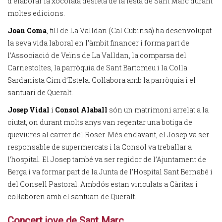
d’elaborar la xocolata desfeta de la festa de Sant Marc durant
moltes edicions.
Joan Coma
, fill de La Valldan (Cal Cubinsà) ha desenvolupat
la seva vida laboral en l’àmbit financer i forma part de
l’Associació de Veïns de La Valldan, la comparsa del
Carnestoltes, la parròquia de Sant Bartomeu i la Colla
Sardanista Cim d’Estela. Col·labora amb la parròquia i el
santuari de Queralt.
Josep Vidal
i
Consol Alaball
són un matrimoni arrelat a la
ciutat, on durant molts anys van regentar una botiga de
queviures al carrer del Roser. Més endavant, el Josep va ser
responsable de supermercats i la Consol va treballar a
l’hospital. El Josep també va ser regidor de l’Ajuntament de
Berga i va formar part de la Junta de l’Hospital Sant Bernabé i
del Consell Pastoral. Ambdós estan vinculats a Càritas i
col·laboren amb el santuari de Queralt.
Concert jove de Sant Marc