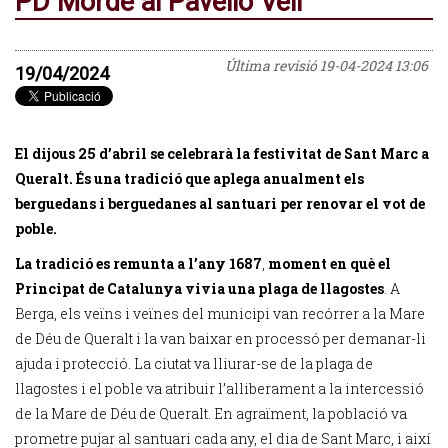
PD Morde al Pavelló Vell
Última revisió
19-04-2024 13:06
19/04/2024
El dijous 25 d’abril se celebrarà la festivitat de Sant Marc a
Queralt. És una tradició que aplega anualment els
berguedans i berguedanes al santuari per renovar el vot de
poble.
La tradició es remunta a l’any 1687
,
moment en què el
Principat de Catalunya vivia una plaga de llagostes
. A
Berga, els veïns i veïnes del municipi van recórrer a la Mare
de Déu de Queralt i la van baixar en processó per demanar-li
ajuda i protecció. La ciutat va lliurar-se de la plaga de
llagostes i el poble va atribuir l’alliberament a la intercessió
de la Mare de Déu de Queralt. En agraïment, la població va
prometre pujar al santuari cada any, el dia de Sant Marc, i així