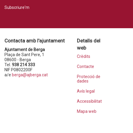
Subscriure'm
Contacta amb l'ajuntament
Detalls del
web
Ajuntament de Berga
Plaça de Sant Pere, 1
Crèdits
08600 - Berga
Tel.
938 214 333
Contacte
NIF P0802200F
a/e
berga@ajberga.cat
Protecció de
dades
Avís legal
Accessibilitat
Mapa web