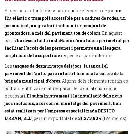
El nou parc infantil disposa de quatre elements de joc:
un
llit elàstic o trampolí accessible per a cadires de rodes, un
joc musical, un giratori inclusiu i un conjunt de
gronxadors, a més del paviment tou de colors
. En aquest
cas,
s’ha descartat la instal·lació d’una tanca perimetral per
facilitar l’accés de les persones i permetre una lleugera
ampliació de la superfície
respecte al parc anterior.
Les
tasques de desmuntatge dels jocs, la tanca i el
paviment de l’antic parc infantil han anat a càrrec de la
brigada municipal d’obres
. Alguns dels elements retirats es
podran reutilitzar en altres parcs de la ciutat quan sigui
necessari.
El subministrament i la instal·lació dels nous
jocs inclusius, així com el muntatge del paviment, han
estat realitzats per l’empresa especialitzada BENITO
URBAN, SLU
, per un import total de
31.273,90 €
(IVA inclòs).