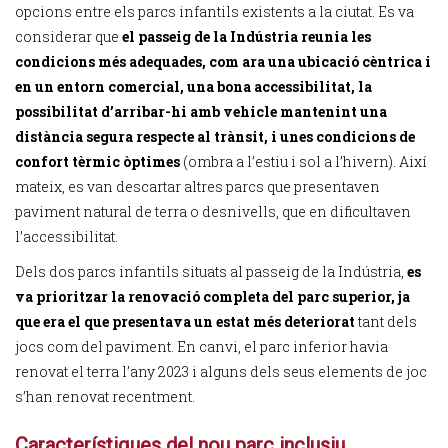
opcions entre els parcs infantils existents a la ciutat. Es va
considerar que
el passeig de la Indústria reunia les
condicions més adequades, com ara una ubicació cèntrica i
en un entorn comercial, una bona accessibilitat, la
possibilitat d’arribar-hi amb vehicle mantenint una
distància segura respecte al trànsit, i unes condicions de
confort tèrmic òptimes
(ombra a l’estiu i sol a l’hivern). Així
mateix, es van descartar altres parcs que presentaven
paviment natural de terra o desnivells, que en dificultaven
l’accessibilitat.
Dels dos parcs infantils situats al passeig de la Indústria,
es
va prioritzar la renovació completa del parc superior, ja
que era el que presentava un estat més deteriorat
tant dels
jocs com del paviment. En canvi, el parc inferior havia
renovat el terra l’any 2023 i alguns dels seus elements de joc
s’han renovat recentment.
Característiques del nou parc inclusiu