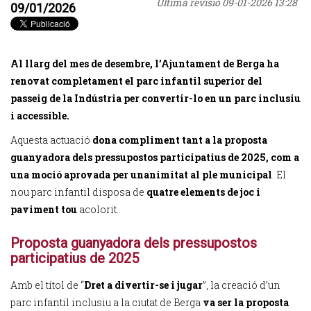
Última revisió
09-01-2026 13:28
09/01/2026
Al llarg del mes de desembre, l’Ajuntament de Berga ha
renovat completament el parc infantil superior del
passeig de la Indústria per convertir-lo en un parc inclusiu
i accessible.
Aquesta actuació
dona compliment tant a la proposta
guanyadora dels pressupostos participatius de 2025, com a
una moció aprovada per unanimitat al ple municipal
. El
nou parc infantil disposa de
quatre elements de joc i
paviment tou
acolorit.
Proposta guanyadora dels pressupostos
participatius de 2025
Amb el títol de “
Dret a divertir-se i jugar
”, la creació d’un
parc infantil inclusiu a la ciutat de Berga
va ser la proposta