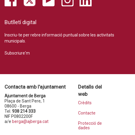
Butlletí digital
Inscriu-te per rebre informació puntual sobre les activitats
municipals.
Subscriure'm
Contacta amb l'ajuntament
Detalls del
web
Ajuntament de Berga
Plaça de Sant Pere, 1
Crèdits
08600 - Berga
Tel.
938 214 333
Contacte
NIF P0802200F
a/e
berga@ajberga.cat
Protecció de
dades