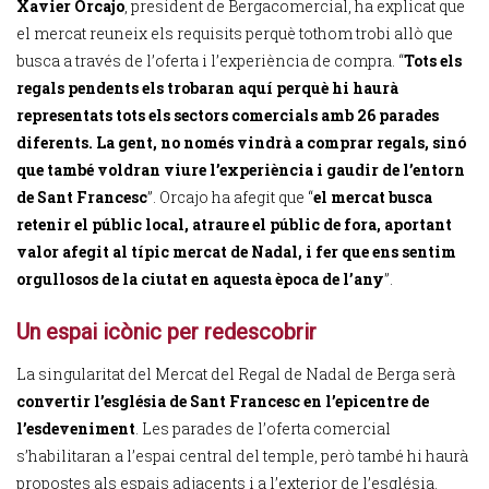
Xavier Orcajo
, president de Bergacomercial, ha explicat que
el mercat reuneix els requisits perquè tothom trobi allò que
busca a través de l’oferta i l’experiència de compra. “
Tots els
regals pendents els trobaran aquí perquè hi haurà
representats tots els sectors comercials amb 26 parades
diferents. La gent, no només vindrà a comprar regals, sinó
que també voldran viure l’experiència i gaudir de l’entorn
de Sant Francesc
”. Orcajo ha afegit que “
el mercat busca
retenir el públic local, atraure el públic de fora, aportant
valor afegit al típic mercat de Nadal, i fer que ens sentim
orgullosos de la ciutat en aquesta època de l’any
”.
Un espai icònic per redescobrir
La singularitat del Mercat del Regal de Nadal de Berga serà
convertir l’església de Sant Francesc en l’epicentre de
l’esdeveniment
. Les parades de l’oferta comercial
s’habilitaran a l’espai central del temple, però també hi haurà
propostes als espais adjacents i a l’exterior de l’església.