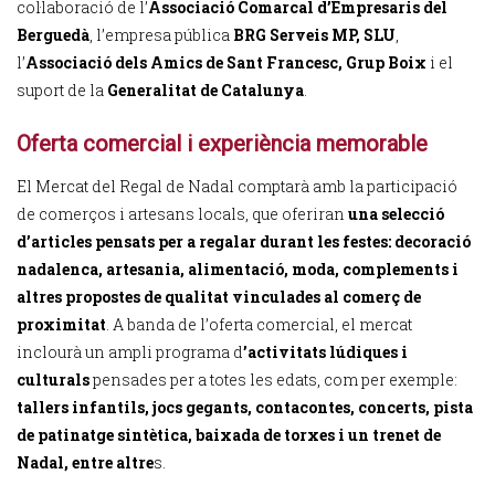
col·laboració de l’
Associació Comarcal d’Empresaris del
Berguedà
, l’empresa pública
BRG Serveis MP, SLU
,
l’
Associació dels Amics de Sant Francesc, Grup Boix
i el
suport de la
Generalitat de Catalunya
.
Oferta comercial i experiència memorable
El Mercat del Regal de Nadal comptarà amb la participació
de comerços i artesans locals, que oferiran
una selecció
d’articles pensats per a regalar durant les festes: decoració
nadalenca, artesania, alimentació, moda, complements i
altres propostes de qualitat vinculades al comerç de
proximitat
. A banda de l’oferta comercial, el mercat
inclourà un ampli programa d
’activitats lúdiques i
culturals
pensades per a totes les edats, com per exemple:
tallers infantils, jocs gegants, contacontes, concerts, pista
de patinatge sintètica, baixada de torxes i un trenet de
Nadal, entre altre
s.