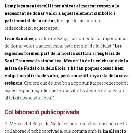
L’emplaçament escollit per ubicar el mercat respon a la
necessitat de donar valor a aquest element simbòlic i
patrimonial de la ciutat
, fent que la ciutadania
redescobreixi aquest espai.
Ivan Sànchez
, alcalde de Berga, ha comentat la importància
de donar valor a aquest espai patrimonial de la ciutat. “
Les
esglésies formen part de la nostra cultura i l’església de
Sant Francesc és simbòlica. Més enllà de la celebració de la
missa de Nadal o la dels Elois, s’hi fan poques coses i hem
volgut omplir-la de valor, però sense allunyar-la de la seva
essència
. Creiem que és una bona oportunitat per redescobrir
aquest espai magnífic que té uns vitralls dedicats a la Patum i
al teixit associatiu local”.
Col·laboració publicoprivada
El Mercat del Regal de Nadal és una iniciativa nascuda de la
col·laboració publicoprivada, que compta amb la
implicació