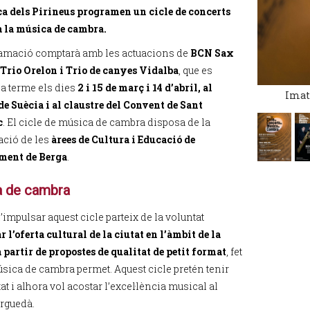
a dels Pirineus programen un cicle de concerts
a la música de cambra.
amació comptarà amb les actuacions de
BCN Sax
 Trio Orelon i Trio de canyes Vidalba
, que es
 a terme els dies
2 i 15 de març i 14 d’abril, al
Imat
de Suècia i al claustre del Convent de Sant
c
. El cicle de música de cambra disposa de la
ació de les
àrees de Cultura i Educació de
ment de Berga
.
 de cambra
’impulsar aquest cicle parteix de la voluntat
 l’oferta cultural de la ciutat en l’àmbit de la
 partir de propostes de qualitat de petit format
, fet
úsica de cambra permet. Aquest cicle pretén tenir
at i alhora vol acostar l’excel·lència musical al
erguedà.