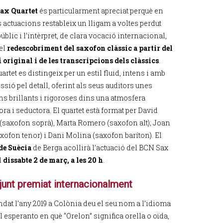
ax Quartet
és particularment apreciat perquè en
 actuacions restableix un lligam a voltes perdut
públic i l’intèrpret, de clara vocació internacional,
el
redescobriment del saxofon clàssic a partir del
i original i de les transcripcions dels clàssics
.
artet es distingeix per un estil fluid, intens i amb
sió pel detall, oferint als seus auditors unes
ns brillants i rigoroses dins una atmosfera
ra i seductora. El quartet està format per David
 (saxofon soprà), Marta Romero (saxofon alt); Joan
xofon tenor) i Dani Molina (saxofon baríton). El
de Suècia
de Berga acollirà l’actuació del BCN Sax
l
dissabte 2 de març, a les 20 h
.
junt premiat internacionalment
undat l’any 2019 a Colònia deu el seu nom a l’idioma
 esperanto en què “Orelon” significa orella o oïda,