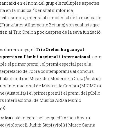
zant així en el nom del grup els múltiples aspectes
lta en la música. “Densitat simfònica,
ïtat sonora, intensitat i emotivitat de la música de
(Frankfurter Allgemeine Zeitung) són qualitats que
buïen al Trio Orelon poc després de la seva fundació.
os darrers anys, el
Trio Orelon
ha guanyat
s premis en l’àmbit nacional i internacional
, com
le el primer premi i el premi especial per a la
nterpretació de l’obra contemporània al concurs
hubert und die Musik der Moderne, a Graz (Àustria)
curs Internacional de Música de Cambra (MICMC) a
 (Austràlia) i el primer premi i el premi del públic
rs Internacional de Música ARD a Múnic
a).
Orelon
està integrat pel berguedà Arnau Rovira
e (violoncel), Judith Stapf (violí) i Marco Sanna