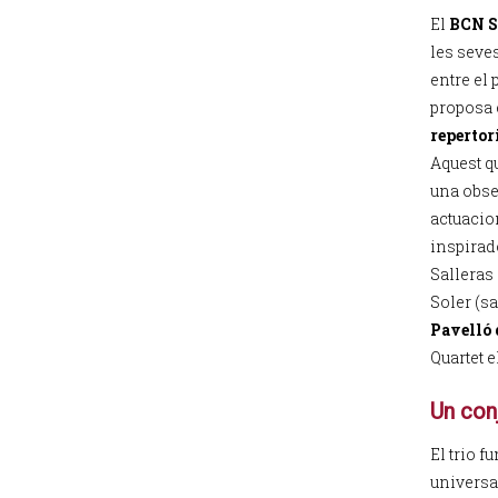
El
BCN S
les seves
entre el 
proposa 
repertor
Aquest qu
una obses
actuacio
inspirado
Salleras
Soler (sa
Pavelló 
Quartet e
Un con
El trio f
universal