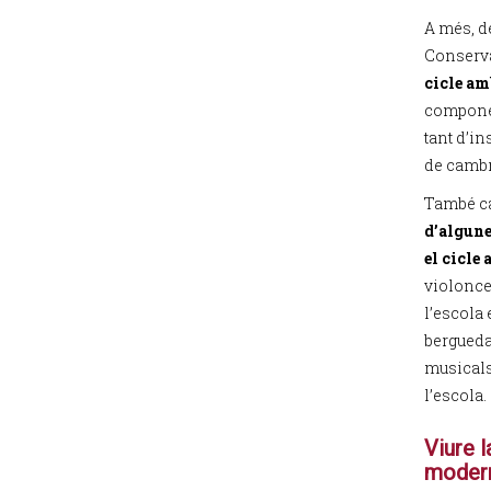
A més, d
Conserva
cicle am
componen
tant d’i
de cambr
També ca
d’algune
el cicle 
violonce
l’escola 
bergueda
musicals 
l’escola.
Viure l
moder