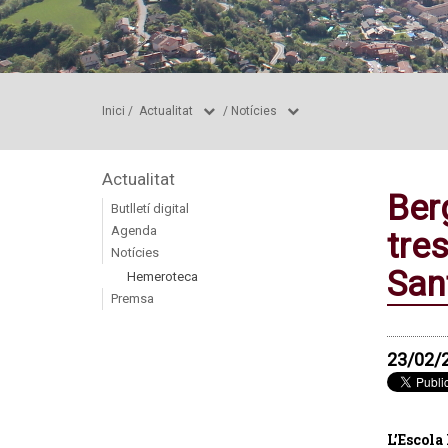
Inici
/
Actualitat
/
Notícies
Actualitat
Ber
Butlletí digital
Agenda
tre
Notícies
San
Hemeroteca
Premsa
23/02/
L’Escola