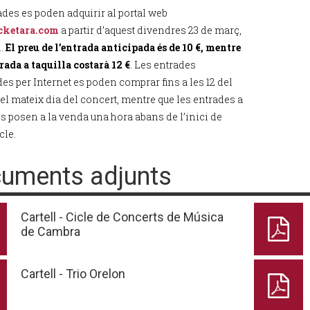
ades es poden adquirir al portal web
ketara.com
a partir d’aquest divendres 23 de març,
h.
El preu de l’entrada anticipada és de 10 €, mentre
rada a taquilla costarà 12 €
. Les entrades
es per Internet es poden comprar fins a les 12 del
el mateix dia del concert, mentre que les entrades a
es posen a la venda una hora abans de l’inici de
cle.
uments adjunts
Cartell - Cicle de Concerts de Música
de Cambra
Cartell - Trio Orelon