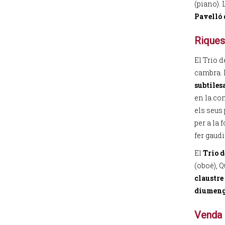
(piano). 
Pavelló d
Riques
El Trio 
cambra.
subtilesa
en la co
els seus
per a la
fer gaudi
El
Trio 
(oboè), Q
claustre
diumenge 
Venda 