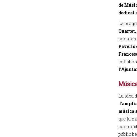
de Músic
dedicat 
La progr
Quartet,
portaran
Pavelló 
Frances
col·labor
l’Ajunta
Música
La idea d
d’
ampliar
música a
que la m
continuït
públic b