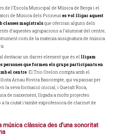
es de l’Escola Municipal de Música de Berga i el
tori de Música dels Pirineus
es vol lligar aquest
b classes magistrals
que oferiran alguns dels
ts d’aquestes agrupacions a l’alumnat del centre,
nstrument com de la mateixa assignatura de música
a.
l destacar un darrer element que és el
lligam
s persones que formen els grups participants en
amb el centre
. El Trio Orelon compta amb el
l·lista Arnau Rovira Bascompte, qui va passar per
en la seva formació inicial, i Queralt Roca,
na de naixement, lligada a molts projectes
a la ciutat i també exprofessora de clarinet de
a música clàssica des d’una sonoritat
na