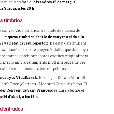
L’actuació es farà el
divendres 15 de març, al
e Suècia, a les 20 h
.
a tímbrica
de canyes Vidalba tancarà el cicle de música de
 La
riquesa tímbrica de trio de canyes unida a la
 i varietat del seu repertori
, ha estat determinant
nsolidació del trio de canyes Vidalba, que dissenya
 programes combinant obres escrites originalment
 formació amb arranjaments molt interessants per
r al màxim la música a tots els públics.
de canyes Vidalba
està format per Dolors Almirall
ueralt Roca (clarinet) i Lleonard Castelló (fagot). El
 del Convent de Sant Francesc
es durà a terme el
14 d’abril, a les 18 h
.
d’entrades