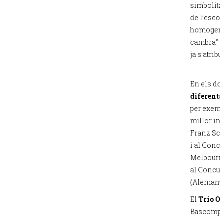
simbolit
de l’esco
homogene
cambra” 
ja s’atri
En els d
diferent
per exemp
millor i
Franz Sc
i al Con
Melbourne
al Concu
(Alemany
El
Trio 
Bascompt