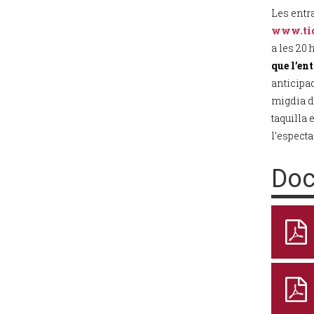
Les entr
www.tic
a les 20 
que l’ent
anticipad
migdia d
taquilla 
l’especta
Doc