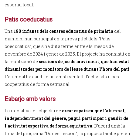
esportiu local.
Patis coeducatius
Uns
190 infants dels centres educatius de primària
del
municipi han participat en la prova pilot dels “Patis
coeducatius”, que s’ha dut a terme entre els mesos de
novembre de 2024 i gener de 2025. El projecte ha consistit en
la realització de
sessions de joc de moviment
,
que han estat
dinamitzades per monitors de lleure durant l’hora del pati
.
L’alumnat ha gaudit d’un ampli ventall d’activitats i jocs
cooperatius de forma setmanal.
Esbarjo amb valors
La iniciativa té l’objectiu de
crear espais en què l’alumnat,
independentment del gènere, pugui participar i gaudir de
l’activitat esportiva de forma equitativa
. D’acord amb la
línia del programa “Dones i esport”, la proposta també pretén