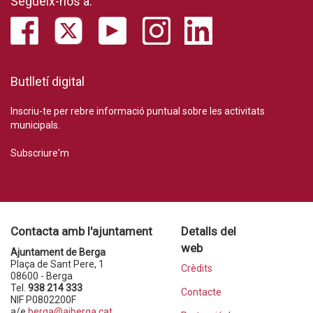
Segueix-nos a:
Butlletí digital
Inscriu-te per rebre informació puntual sobre les activitats
municipals.
Subscriure'm
Contacta amb l'ajuntament
Detalls del
web
Ajuntament de Berga
Plaça de Sant Pere, 1
Crèdits
08600 - Berga
Tel.
938 214 333
Contacte
NIF P0802200F
a/e
berga@ajberga.cat