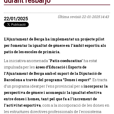
durant l'esbarjo
Última revisió
22-01-2025 14:43
22/01/2025
L’Ajuntament de Berga ha implementat un projecte pilot
per fomentar la igualtat de gènere en l’àmbit esportiu als
patis de les escoles de primària.
La iniciativa anomenada “
Patis coeducatius
” ha estat
impulsada per les
àrees d’Educació i Esports de
l’Ajuntament de Berga amb el suport de la Diputació de
Barcelona a través del programa “Dones i esport”
. Es tracta
d’un programa ideat per l’ens provincial per a
incorporar la
perspectiva de gènere i aconseguir la igualtat efectiva
entre dones i homes, tant pel que fa a l'increment de
l'activitat esportiva
, com a la incorporació de les dones en
les estructures directives professionals de l'ecosistema