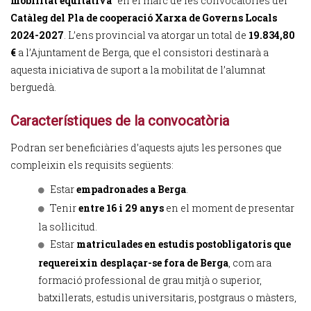
mobilitat equitativa
” en el marc de les convocatòries del
Catàleg del Pla de cooperació Xarxa de Governs Locals
2024-2027
. L’ens provincial va atorgar un total de
19.834,80
€
a l’Ajuntament de Berga, que el consistori destinarà a
aquesta iniciativa de suport a la mobilitat de l’alumnat
berguedà.
Característiques de la convocatòria
Podran ser beneficiàries d’aquests ajuts les persones que
compleixin els requisits següents:
Estar
empadronades a Berga
.
Tenir
entre 16 i 29 anys
en el moment de presentar
la sol·licitud.
Estar
matriculades en estudis postobligatoris que
requereixin desplaçar-se fora de Berga
, com ara
formació professional de grau mitjà o superior,
batxillerats, estudis universitaris, postgraus o màsters,