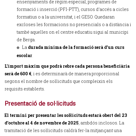
ensenyaments de règim especial, programes de
formació i inserció (PFI-PTT), cursos d’accés a cicles
formatius o a la universitat, i el GESO. Quedaran
excloses les formacions no presencials o a distància i
també aquelles on el centre educatiu sigui al municipi
de Berga.
La
durada mínima de la formació serà d’un curs
escolar
.
L’import màxim que podrà rebre cada persona beneficiària
serà de 600 €
, i es determinarà de manera proporcional
segons el nombre de sol·licituds que compleixin els
requisits establerts.
Presentació de sol·licituds
El termini per presentar les sol·licituds estarà obert del 23
d’octubre al 4 de novembre de 2025
, ambdós inclosos. La
tramitació de les sol·licituds caldrà fer-la mitjançant una