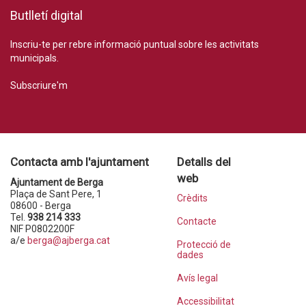
Butlletí digital
Inscriu-te per rebre informació puntual sobre les activitats
municipals.
Subscriure'm
Contacta amb l'ajuntament
Detalls del
web
Ajuntament de Berga
Plaça de Sant Pere, 1
Crèdits
08600 - Berga
Tel.
938 214 333
Contacte
NIF P0802200F
a/e
berga@ajberga.cat
Protecció de
dades
Avís legal
Accessibilitat