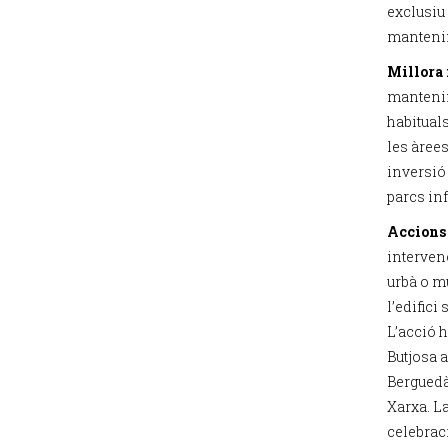
exclusiu 
mantenim
Millora 
mantenim
habituals
les àree
inversió
parcs inf
Accions 
interven
urbà o mu
l’edifici
L’acció h
Butjosa 
Berguedà
Xarxa. La
celebraci