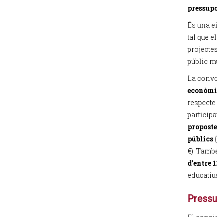
pressupo
És una ei
tal que e
projectes
públic m
La conv
econòmic
respecte
participa
proposte
públics
(
€). Tamb
d’entre 1
educatiu
Pressup