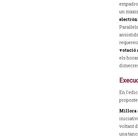
empadron
un màxim
electrò
Paral·lel
assistida
requerei
votació 
els horar
dimecres,
Execuc
En l’edi
proposte
Millora 
iniciativ
voltant 
una tanc