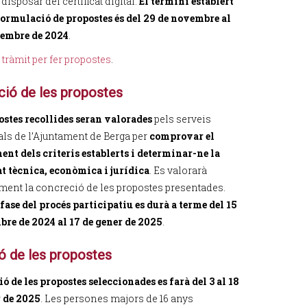
l disposar del certificat digital.
El termini establert
 formulació de propostes és del 29 de novembre al
sembre de 2024
.
 tràmit per fer propostes
.
ció de les propostes
ostes recollides seran valorades
pels serveis
ls de l’Ajuntament de Berga per
comprovar el
nt dels criteris establerts i determinar-ne la
at tècnica, econòmica i jurídica
. Es valorarà
ment la concreció de les propostes presentades.
fase del procés participatiu es durà a terme del 15
bre de 2024 al 17 de gener de 2025
.
ó de les propostes
ó de les propostes seleccionades es farà del 3 al 18
r de 2025
. Les persones majors de 16 anys