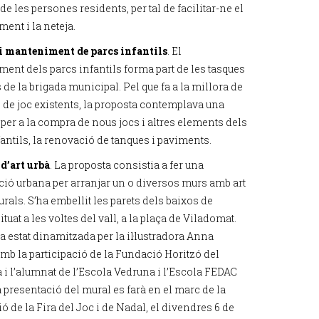
de les persones residents, per tal de facilitar-ne el
ent i la neteja.
i manteniment de parcs infantils
. El
ent dels parcs infantils forma part de les tasques
 de la brigada municipal. Pel que fa a la millora de
s de joc existents, la proposta contemplava una
 per a la compra de nous jocs i altres elements dels
antils, la renovació de tanques i paviments.
d’art urbà
. La proposta consistia a fer una
ció urbana per arranjar un o diversos murs amb art
rals. S’ha embellit les parets dels baixos de
 situat a les voltes del vall, a la plaça de Viladomat.
a estat dinamitzada per la il·lustradora Anna
amb la participació de la Fundació Horitzó del
 i l’alumnat de l’Escola Vedruna i l’Escola FEDAC
 presentació del mural es farà en el marc de la
ó de la Fira del Joc i de Nadal, el divendres 6 de