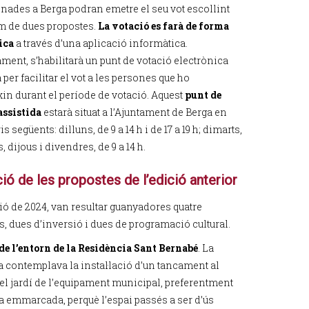
ades a Berga podran emetre el seu vot escollint
 de dues propostes.
La votació es farà de forma
nica
a través d’una aplicació informàtica.
ament, s’habilitarà un punt de votació electrònica
 per facilitar el vot a les persones que ho
xin durant el període de votació. Aquest
punt de
assistida
estarà situat a l’Ajuntament de Berga en
is següents: dilluns, de 9 a 14 h i de 17 a 19 h; dimarts,
 dijous i divendres, de 9 a 14 h.
ió de les propostes de l’edició anterior
ció de 2024, van resultar guanyadores quatre
s, dues d’inversió i dues de programació cultural.
de l’entorn de la Residència Sant Bernabé
. La
a contemplava la instal·lació d’un tancament al
del jardí de l’equipament municipal, preferentment
a emmarcada, perquè l’espai passés a ser d’ús