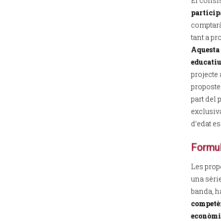
El consi
particip
comptarà
tant a pr
Aquesta 
educati
projecte
proposte
part del 
exclusiv
d’edat e
Formul
Les prop
una sèrie
banda, h
competèn
econòm