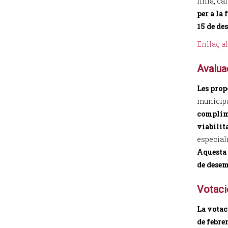
línia, ca
per a la
15 de de
Enllaç al
Avalua
Les prop
municipa
complime
viabilit
especial
Aquesta 
de desem
Votaci
La votaci
de febre