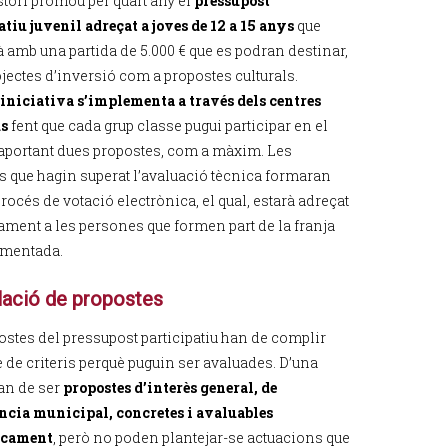
stori promou per quart any el
pressupost
atiu juvenil adreçat a joves de 12 a 15 anys
que
 amb una partida de 5.000 € que es podran destinar,
ojectes d’inversió com a propostes culturals.
iniciativa s’implementa a través dels centres
us
fent que cada grup classe pugui participar en el
 aportant dues propostes, com a màxim. Les
s que hagin superat l’avaluació tècnica formaran
procés de votació electrònica, el qual, estarà adreçat
ament a les persones que formen part de la franja
smentada.
ació de propostes
ostes del pressupost participatiu han de complir
 de criteris perquè puguin ser avaluades. D’una
an de ser
propostes d’interès general, de
cia municipal, concretes i avaluables
icament
, però no poden plantejar-se actuacions que