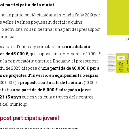
st participatiu de la ciutat.
na de participació ciutadana iniciada l’any 2019 per
ls veïns i veïnes poguessin decidir a quins
 o activitats volien destinar una part del pressupost
unicipal.
P
ocatòria d’enguany comptarà amb
una dotació
a de 45.000 €
, que suposa un increment de 10.000 €
 a la convocatòria anterior. Enguany, el pressupost
tiu de 2025 disposa d’
una partida de 40.000 € per a
s de projectes d’inversió en equipaments o espais
30.000 €)
i propostes culturals de la ciutat
(10.000
é hi ha
una partida de 5.000 € adreçada a joves
2 i 15 anys
que es vehicula a través dels centres
s del municipi.
ost participatiu juvenil