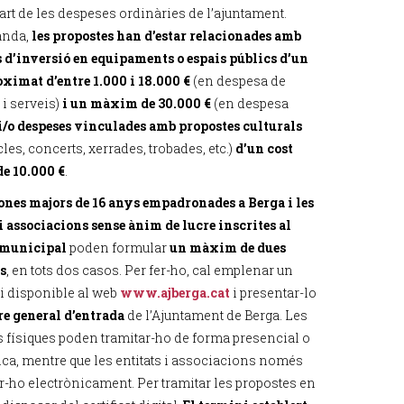
art de les despeses ordinàries de l’ajuntament.
anda,
les propostes han d’estar relacionades amb
s d’inversió en equipaments o espais públics d’un
oximat d’entre 1.000 i 18.000 €
(en despesa de
i serveis)
i un màxim de 30.000 €
(en despesa
i/o despeses vinculades amb propostes culturals
les, concerts, xerrades, trobades, etc.)
d’un cost
e 10.000 €
.
ones majors de 16 anys empadronades a Berga i les
 i associacions sense ànim de lucre inscrites al
 municipal
poden formular
un màxim de dues
s
, en tots dos casos. Per fer-ho, cal emplenar un
i disponible al web
www.ajberga.cat
i presentar-lo
re general d’entrada
de l’Ajuntament de Berga. Les
 físiques poden tramitar-ho de forma presencial o
ica, mentre que les entitats i associacions només
r-ho electrònicament. Per tramitar les propostes en