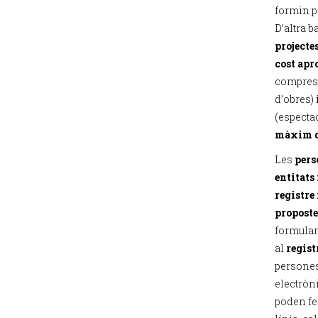
formin p
D’altra b
projecte
cost apr
compres 
d’obres)
(espectac
màxim d
Les
pers
entitats
registre
proposte
formular
al
regist
persones
electròn
poden fe