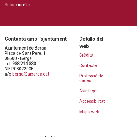
Subscriure'm
Contacta amb l'ajuntament
Detalls del
web
Ajuntament de Berga
Plaça de Sant Pere, 1
Crèdits
08600 - Berga
Tel.
938 214 333
Contacte
NIF P0802200F
a/e
berga@ajberga.cat
Protecció de
dades
Avís legal
Accessibilitat
Mapa web