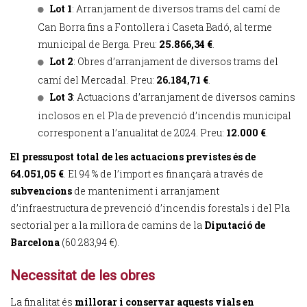
Lot 1
: Arranjament de diversos trams del camí de
Can Borra fins a Fontollera i Caseta Badó, al terme
municipal de Berga. Preu:
25.866,34 €
.
Lot 2
: Obres d’arranjament de diversos trams del
camí del Mercadal. Preu:
26.184,71 €
.
Lot 3
: Actuacions d’arranjament de diversos camins
inclosos en el Pla de prevenció d’incendis municipal
corresponent a l’anualitat de 2024. Preu:
12.000 €
.
El pressupost total de les actuacions previstes és de
64.051,05 €
. El 94 % de l’import es finançarà a través de
subvencions
de manteniment i arranjament
d’infraestructura de prevenció d’incendis forestals i del Pla
sectorial per a la millora de camins de la
Diputació de
Barcelona
(60.283,94 €).
Necessitat de les obres
La finalitat és
millorar i conservar aquests vials en