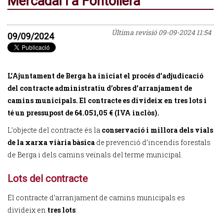
Mercadal i a Fontollera
Última revisió
09-09-2024 11:54
09/09/2024
L’Ajuntament de Berga ha iniciat el procés d’adjudicació
del contracte administratiu d’obres d’arranjament de
camins municipals. El contracte es divideix en tres lots i
té un pressupost de 64.051,05 € (IVA inclòs).
L’objecte del contracte és la
conservació i millora dels vials
de la xarxa viària bàsica
de prevenció d’incendis forestals
de Berga i dels camins veïnals del terme municipal.
Lots del contracte
El contracte d’arranjament de camins municipals es
divideix en
tres lots
: