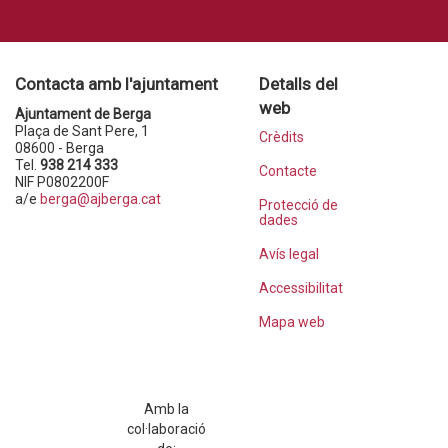
Contacta amb l'ajuntament
Detalls del
web
Ajuntament de Berga
Plaça de Sant Pere, 1
Crèdits
08600 - Berga
Tel.
938 214 333
Contacte
NIF P0802200F
a/e
berga@ajberga.cat
Protecció de
dades
Avís legal
Accessibilitat
Mapa web
Amb la
col·laboració