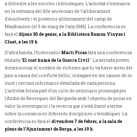
a difondre a les escoles i biblioteques. L’activitat s’emmarca
en la setmana del 80è aniversari de l’alliberament
d’Auschwitz i el posterior alliberament del camp de
Mauthausen (el 5 de maig de l’any 1945). La conferència es
farà el
dijous 30 de gener, a la Biblioteca Ramon Vinyes i
Cluet, a les 19 h
.
D’altra banda, l’historiador
Martí Picas
farà una conferència
titulada “
El cost humà de la Guerra Civil
”. La xerrada pretén
dimensionar el nombre de víctimes que hi va haver arreu del
país a causa del conflicte bèl·lic, indagant en les causes de la
mort i cercant informació detallada de cada persona.
L’activitat forma part d’un cicle de seminaris promogut per
l’Àmbit de Recerques del Berguedà amb l’objectiu de posar en
valor la investigació i la recerca que s’està duent a terme
sobre la comarca en diferents disciplines o temàtiques. La
conferència es farà el
divendres 7 de febrer, a la sala de
plens de l’Ajuntament de Berga, a les 19 h
.