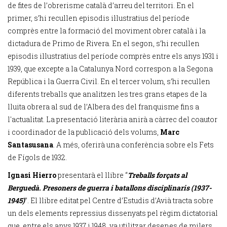
de fites de l’obrerisme català d’arreu del territori. En el
primer, s’hi recullen episodis il·lustratius del període
comprès entre la formació del moviment obrer català i la
dictadura de Primo de Rivera. En el segon, s’hi recullen
episodis il·lustratius del període comprès entre els anys 1931 i
1939, que excepte a la Catalunya Nord correspon a la Segona
República i la Guerra Civil. En el tercer volum, s’hi recullen
diferents treballs que analitzen les tres grans etapes de la
lluita obrera al sud de l’Albera des del franquisme fins a
l'actualitat. La presentació literària anirà a càrrec del coautor
i coordinador de la publicació dels volums,
Marc
Santasusana
. A més, oferirà una conferència sobre els Fets
de Fígols de 1932.
Ignasi Hierro
presentarà el llibre “
Treballs forçats al
Berguedà. Presoners de guerra i batallons disciplinaris (1937-
1945)
”. El llibre editat pel Centre d’Estudis d’Avià tracta sobre
un dels elements repressius dissenyats pel règim dictatorial
que, entre els anys 1937 i 1948, va utilitzar desenes de milers