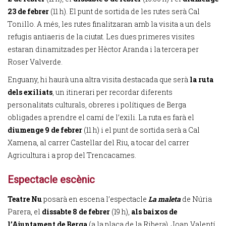
23 de febrer
(11 h). El punt de sortida de les rutes serà Cal
Tonillo. A més, les rutes finalitzaran amb la visita a un dels
refugis antiaeris de la ciutat. Les dues primeres visites
estaran dinamitzades per Hèctor Aranda i la tercera per
Roser Valverde.
Enguany, hi haurà una altra visita destacada que serà
la ruta
dels exiliats
, un itinerari per recordar diferents
personalitats culturals, obreres i polítiques de Berga
obligades a prendre el camí de l’exili. La ruta es farà el
diumenge 9 de febrer
(11 h) i el punt de sortida serà a Cal
Xamena, al carrer Castellar del Riu, a tocar del carrer
Agricultura i a prop del Trencacames.
Espectacle escènic
Teatre Nu
posarà en escena l’espectacle
La maleta
de Núria
Parera, el
dissabte 8 de febrer
(19 h),
als baixos de
l’Ajuntament de Berga
(a la plaça de la Ribera). Joan Valentí