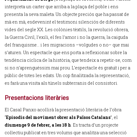
interpreta un carter que arriba a la plaça del poble i ens
presenta la seva maleta. Un objecte preciós que ha passat de
mà en mà, esdevenint el testimoni silenciós de diferents
vides del segle XX. Les colònies tèxtils, la revolució obrera,
la Guerra Civil, l’exili, el fes l’amor i no la guerra, la caiguda
del franquisme... i les migracions –volgudes o no– que mai
s’aturen. Un espectacle que ens porta a reflexionar sobre la
tendència cíclica de la història, que tendeix a repetir-se, com
si no n’aprenguéssim mai prou. L’espectacle és gratuït i per a
públic de totes les edats. Un cop finalitzada la representació,
es farà una visita als túnels subterranis del consistori.
Presentacions literàries
El Casal Panxo acollirà la presentació literària de l’obra
“
Episodis del moviment obrer als Països Catalans
”, el
diumenge 9 de febrer, a les 18 h
. Es tracta d’un projecte
col·lectiu publicat en tres volums que analitza una selecció