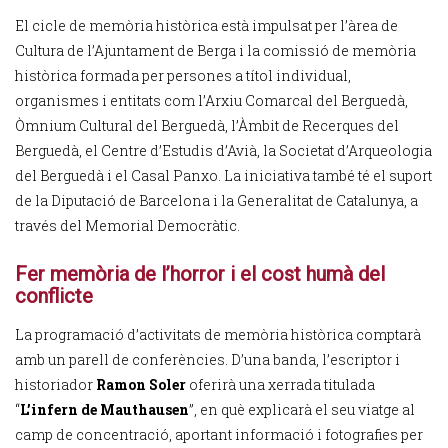
El cicle de memòria històrica està impulsat per l’àrea de
Cultura de l’Ajuntament de Berga i la comissió de memòria
històrica formada per persones a títol individual,
organismes i entitats com l’Arxiu Comarcal del Berguedà,
Òmnium Cultural del Berguedà, l’Àmbit de Recerques del
Berguedà, el Centre d’Estudis d’Avià, la Societat d’Arqueologia
del Berguedà i el Casal Panxo. La iniciativa també té el suport
de la Diputació de Barcelona i la Generalitat de Catalunya, a
través del Memorial Democràtic.
Fer memòria de l’horror i el cost humà del
conflicte
La programació d’activitats de memòria històrica comptarà
amb un parell de conferències. D’una banda, l’escriptor i
historiador
Ramon Soler
oferirà una xerrada titulada
“
L’infern de Mauthausen
”, en què explicarà el seu viatge al
camp de concentració, aportant informació i fotografies per