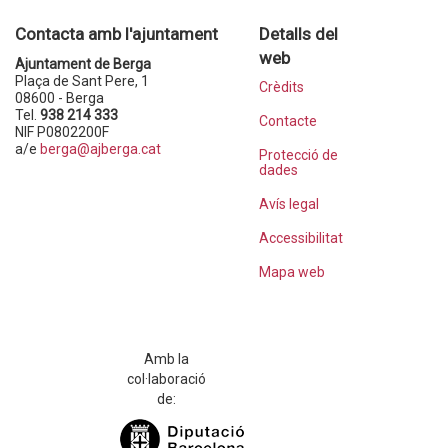
Contacta amb l'ajuntament
Detalls del
web
Ajuntament de Berga
Plaça de Sant Pere, 1
Crèdits
08600 - Berga
Tel.
938 214 333
Contacte
NIF P0802200F
a/e
berga@ajberga.cat
Protecció de
dades
Avís legal
Accessibilitat
Mapa web
Amb la
col·laboració
de: