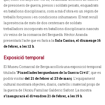
de presoners de guerra, presos i soldats penats, enquadrats
en batallons disciplinaris, com a mà d’obra en un règim de
treballs forçosos i en condicions inhumanes. El text recull
la presència de més de dos centenars de soldats
treballadors incorporats en batallons disciplinaris nascuts
i/o veïns de la comarca del Berguedà. Hèctor Aranda
presentarà l’acte que es farà a la
Sala Casino, el diumenge 16
de febrer, a les 12 h
.
Exposició temporal
El Museu Comarcal de Berga acollirà una exposició temporal
titulada “
Pinzellades berguedanes de la Guerra Civil
”, que es
podrà visitar
del 21 de febrer al 23 de març
. L’equipament
cultural mostrarà objectes, diaris, cartells i material propi de
la guerra de l’Arxiu Familiar Galderic Safont. La mostra
s’inaugurarà el divendres 21 de febrer, a les 19 h
.