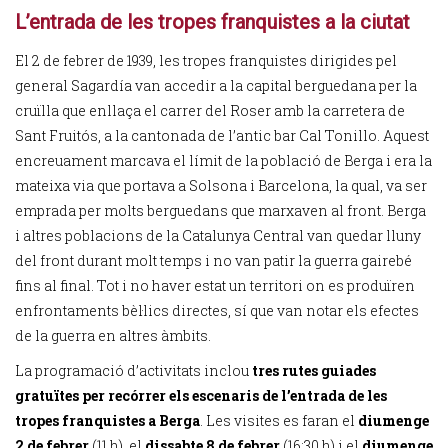
L’entrada de les tropes franquistes a la ciutat
El 2 de febrer de 1939, les tropes franquistes dirigides pel
general Sagardía van accedir a la capital berguedana per la
cruïlla que enllaça el carrer del Roser amb la carretera de
Sant Fruitós, a la cantonada de l’antic bar Cal Tonillo. Aquest
encreuament marcava el límit de la població de Berga i era la
mateixa via que portava a Solsona i Barcelona, la qual, va ser
emprada per molts berguedans que marxaven al front. Berga
i altres poblacions de la Catalunya Central van quedar lluny
del front durant molt temps i no van patir la guerra gairebé
fins al final. Tot i no haver estat un territori on es produïren
enfrontaments bèl·lics directes, sí que van notar els efectes
de la guerra en altres àmbits.
La programació d’activitats inclou
tres rutes guiades
gratuïtes
per recórrer els escenaris de l’entrada de les
tropes franquistes a Berga
. Les visites es faran el
diumenge
2 de febrer
(11 h), el
dissabte 8 de febrer
(16:30 h) i el
diumenge