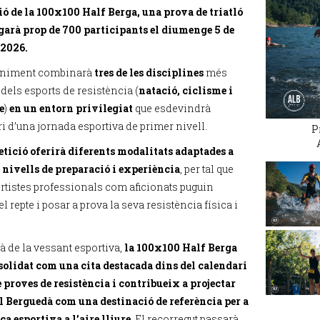
ió de la 100x100 Half Berga, una prova de triatló
garà prop de 700 participants el diumenge 5 de
 2026.
eniment combinarà
tres de les disciplines
més
dels esports de resistència (
natació, ciclisme i
e
)
en un entorn privilegiat
que esdevindrà
i d’una jornada esportiva de primer nivell.
P
tició oferirà diferents modalitats adaptades a
 nivells de preparació i experiència
, per tal que
ortistes professionals com aficionats puguin
el repte i posar a prova la seva resistència física i
à de la vessant esportiva,
la 100x100 Half Berga
solidat com una cita destacada dins del calendari
e proves de resistència i contribueix a projectar
el Berguedà com una destinació de referència per a
ca esportiva a l’aire lliure
. El recorregut passarà