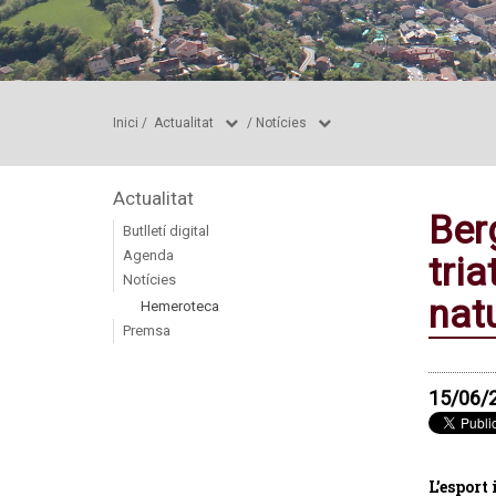
Inici
/
Actualitat
/
Notícies
Actualitat
Ber
Butlletí digital
Agenda
tria
Notícies
natu
Hemeroteca
Premsa
15/06/
L’esport