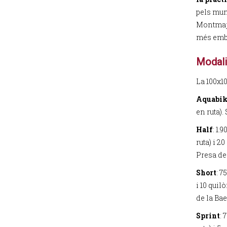
pels muni
Montmajo
més embl
Modalit
La 100x1
Aquabi
en ruta).
Half
: 1.
ruta) i 2
Presa de 
Short
: 7
i 10 quil
de la Bae
Sprint
: 