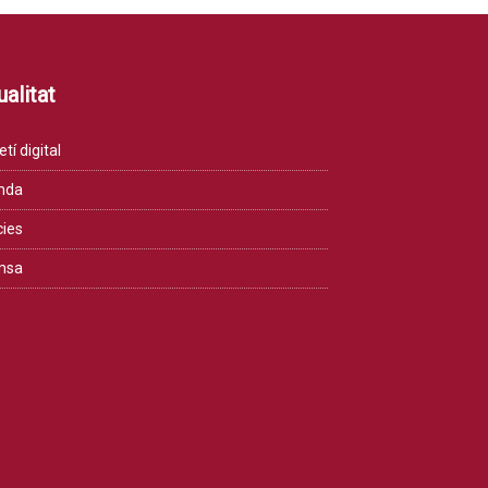
alitat
etí digital
nda
cies
msa