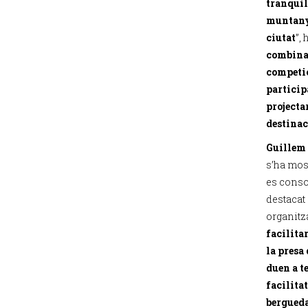
tranquil
muntanyo
ciutat
”,
combinac
competic
particip
projecta
destinac
Guillem
s’ha most
es conso
destacat
organitza
facilitar
la presa 
duen a t
facilita
bergueda