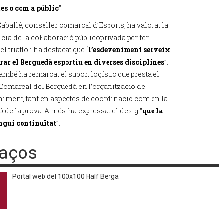
tes o com a públic
”.
ballé, conseller comarcal d’Esports, ha valorat la
ia de la col·laboració públicoprivada per fer
el triatló i ha destacat que “
l’esdeveniment serveix
rar el Berguedà esportiu en diverses disciplines
”.
ambé ha remarcat el suport logístic que presta el
Comarcal del Berguedà en l’organització de
niment, tant en aspectes de coordinació com en la
de la prova. A més, ha expressat el desig "
que la
ngui continuïtat
”.
laços
Portal web del 100x100 Half Berga