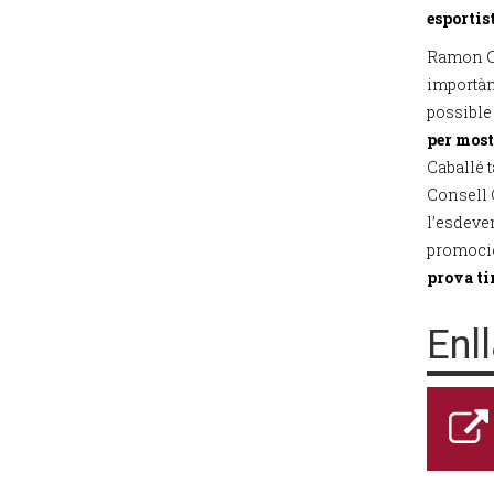
esportis
Ramon Ca
importànc
possible 
per most
Caballé t
Consell 
l’esdeve
promoció 
prova ti
Enl