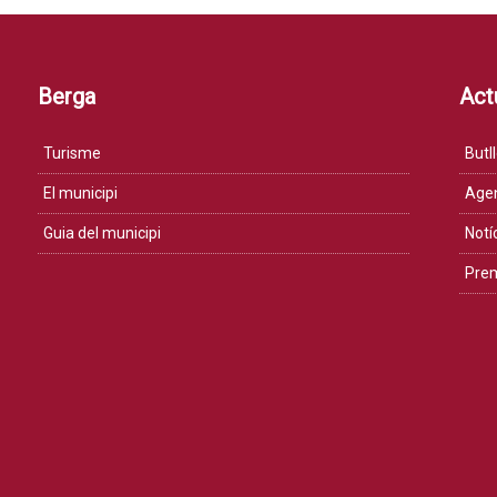
Berga
Actu
Turisme
Butll
El municipi
Age
Guia del municipi
Notí
Pre