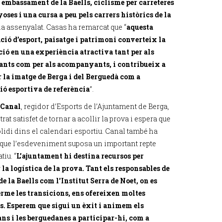
 embassament de la Baells, ciclisme per carreteres
ses i una cursa a peu pels carrers històrics de la
 ha assenyalat. Casas ha remarcat que “
aquesta
ió d’esport, paisatge i patrimoni converteix la
ió en una experiència atractiva tant per als
ants com per als acompanyants, i contribueix a
r la imatge de Berga i del Berguedà com a
ió esportiva de referència
”.
 Canal
, regidor d’Esports de l’Ajuntament de Berga,
rat satisfet de tornar a acollir la prova i espera que
lidi dins el calendari esportiu. Canal també ha
 que l’esdeveniment suposa un important repte
tiu. “
L’ajuntament hi destina recursos per
 la logística de la prova. Tant els responsables de
de la Baells com l’Institut Serra de Noet, on es
erme les transicions, ens ofereixen moltes
ts. Esperem que sigui un èxit i animem els
ns i les berguedanes a participar-hi, com a