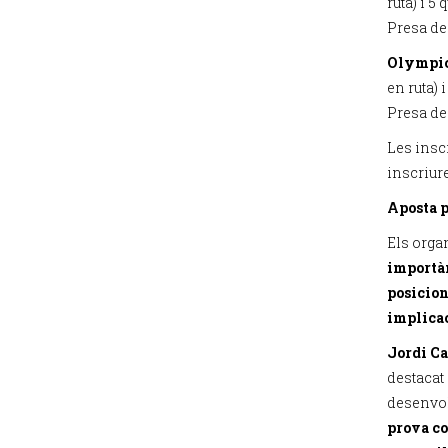
ruta) i 5 
Presa de 
Olympi
en ruta) 
Presa de 
Les inscr
inscriur
Aposta pe
Els orga
importàn
posicion
implicac
Jordi Ca
destacat 
desenvol
prova co