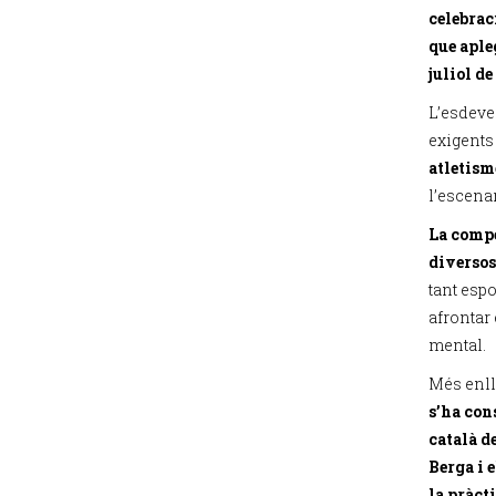
celebrac
que aple
juliol de
L’esdev
exigents 
atletism
l’escenar
La compe
diversos
tant esp
afrontar 
mental.
Més enll
s’ha con
català d
Berga i 
la pràcti