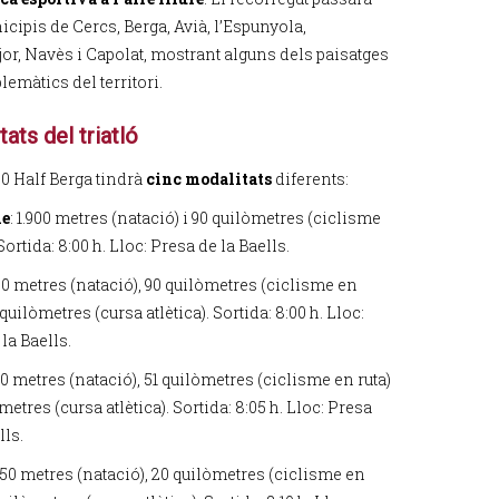
cipis de Cercs, Berga, Avià, l’Espunyola,
r, Navès i Capolat, mostrant alguns dels paisatges
emàtics del territori.
ats del triatló
00 Half Berga tindrà
cinc modalitats
diferents:
ke
: 1.900 metres (natació) i 90 quilòmetres (ciclisme
 Sortida: 8:00 h. Lloc: Presa de la Baells.
900 metres (natació), 90 quilòmetres (ciclisme en
0 quilòmetres (cursa atlètica). Sortida: 8:00 h. Lloc:
la Baells.
50 metres (natació), 51 quilòmetres (ciclisme en ruta)
òmetres (cursa atlètica). Sortida: 8:05 h. Lloc: Presa
lls.
750 metres (natació), 20 quilòmetres (ciclisme en