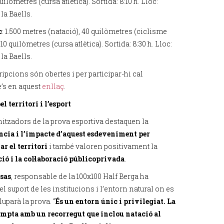
quilòmetres (cursa atlètica). Sortida: 8:10 h. Lloc:
la Baells.
c
: 1.500 metres (natació), 40 quilòmetres (ciclisme
i 10 quilòmetres (cursa atlètica). Sortida: 8:30 h. Lloc:
la Baells.
ipcions són obertes i per participar-hi cal
e’s en aquest
enllaç
.
l territori i l’esport
nitzadors de la prova esportiva destaquen la
cia i l’impacte d’aquest esdeveniment per
ar el territori
i també valoren positivament la
ió i la col·laboració públicoprivada
.
sas
, responsable de la 100x100 Half Berga ha
el suport de les institucions i l’entorn natural on es
uparà la prova. “
És un entorn únic i privilegiat. La
mpta amb un recorregut que inclou natació al