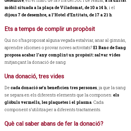
desembre
, en el marc de la Fira del Joc i de Nadal,
a la unitat
mòbil situada a la plaça de Viladomat, de 10 a 14 h
; i el
dijous 7 de desembre, a l’Hotel d’Entitats, de 17 a 21 h
.
Ets a temps de complir un propòsit
Qui no s’ha proposat alguna vegada estalviar, anar al gimnàs,
aprendre idiomes o provar noves activitats?
El Banc de Sang
proposa acabar l’any complint un propòsit: salvar vides
mitjançant la donació de sang.
Una donació, tres vides
De
cada donació se’n beneficien tres persones
, ja que la sang
se separa en els diferents elements que la componen:
els
glòbuls vermells, les plaquetes i el plasma
. Cada
component s’utilitza per a diferents tractaments.
Què cal saber abans de fer la donació?