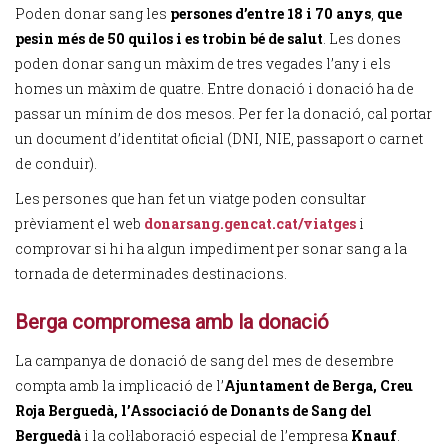
Poden donar sang les
persones d’entre 18 i 70 anys
,
que
pesin més de 50 quilos i es trobin bé de salut
. Les dones
poden donar sang un màxim de tres vegades l’any i els
homes un màxim de quatre. Entre donació i donació ha de
passar un mínim de dos mesos. Per fer la donació, cal portar
un document d’identitat oficial (DNI, NIE, passaport o carnet
de conduir).
Les persones que han fet un viatge poden consultar
prèviament el web
donarsang.gencat.cat/viatges
i
comprovar si hi ha algun impediment per sonar sang a la
tornada de determinades destinacions.
Berga compromesa amb la donació
La campanya de donació de sang del mes de desembre
compta amb la implicació de l’
Ajuntament de Berga, Creu
Roja Berguedà, l’Associació de Donants de Sang del
Berguedà
i la col·laboració especial de l’empresa
Knauf
.