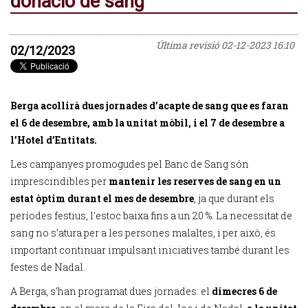
donació de sang
Última revisió
02-12-2023 16:10
02/12/2023
Berga acollirà dues jornades d’acapte de sang que es faran
el 6 de desembre, amb la unitat mòbil, i el 7 de desembre a
l’Hotel d’Entitats.
Les campanyes promogudes pel Banc de Sang són
imprescindibles per
mantenir les reserves de sang en un
estat òptim durant el mes de desembre
, ja que durant els
períodes festius, l’estoc baixa fins a un 20 %. La necessitat de
sang no s’atura per a les persones malaltes, i per això, és
important continuar impulsant iniciatives també durant les
festes de Nadal.
A Berga, s’han programat dues jornades: el
dimecres 6 de