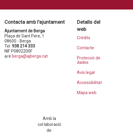
Contacta amb l'ajuntament
Detalls del
web
Ajuntament de Berga
Plaça de Sant Pere, 1
Crèdits
08600 - Berga
Tel.
938 214 333
Contacte
NIF P0802200F
a/e
berga@ajberga.cat
Protecció de
dades
Avís legal
Accessibilitat
Mapa web
Amb la
col·laboració
de: