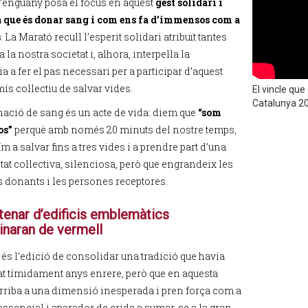
’enguany posa el focus en aquest
gest solidari i
a que és donar sang i com ens fa d’immensos com a
s
. La Marató recull l’esperit solidari atribuït tantes
 la nostra societat i, alhora, interpel·la la
a a fer el pas necessari per a participar d’aquest
s col·lectiu de salvar vides.
El vincle qu
Catalunya 2
ació de sang és un acte de vida: diem que
“som
os”
perquè amb només 20 minuts del nostre temps,
m a salvar fins a tres vides i a prendre part d’una
at col·lectiva, silenciosa, però que engrandeix les
 donants i les persones receptores.
tenar d’edificis emblemàtics
minaran de vermell
és l’edició de consolidar una tradició que havia
 tímidament anys enrere, però que en aquesta
rriba a una dimensió inesperada i pren força com a
 essencial i aparador de crida a sumar-se a la gran