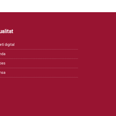
alitat
etí digital
nda
cies
msa