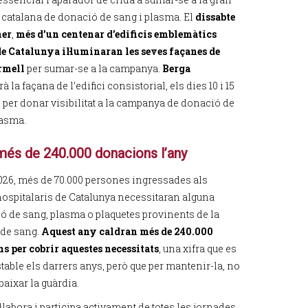
catalana de donació de sang i plasma. El
dissabte
ner
,
més d’un centenar d’edificis emblemàtics
de Catalunya il·luminaran les seves façanes de
ermell
per sumar-se a la campanya.
Berga
rà la façana de l’edifici consistorial, els dies 10 i 15
, per donar visibilitat a la campanya de donació de
lasma.
més de 240.000 donacions l’any
026, més de 70.000 persones ingressades als
hospitalaris de Catalunya necessitaran alguna
ió de sang, plasma o plaquetes provinents de la
de sang.
Aquest any caldran més de 240.000
s per cobrir aquestes necessitats
, una xifra que es
table els darrers anys, però que per mantenir-la, no
aixar la guàrdia.
·labora i participa activament de totes les jornades