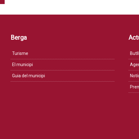
Berga
Actu
Turisme
Butll
El municipi
Age
Guia del municipi
Notí
Pre