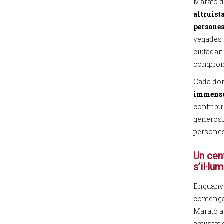
Marató d
altruist
persone
vegades a
ciutadani
compromí
Cada don
immens
contribuï
generosit
persones
Un cen
s’il·lu
Enguany 
començat
Marató a
activitat