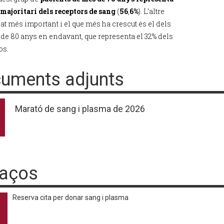
 majoritari dels receptors de sang
(
56
,
6%
). L’altre
at més important i el que més ha crescut és el dels
 de 80 anys en endavant, que representa el 32% dels
os.
uments adjunts
Marató de sang i plasma de 2026
laços
Reserva cita per donar sang i plasma