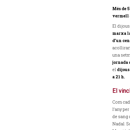
Més de 5
vermell 
El dijous
marxa la
d’un cen
acollira
una set
jornada 
el
dijous 
a 21 h.
El vin
Com cada
l’any per
de sang q
Nadal. So