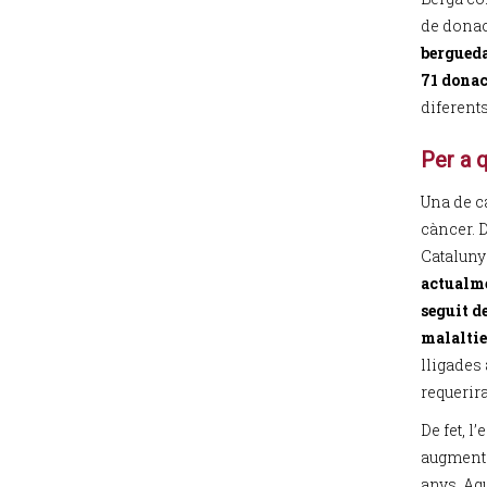
de donac
bergueda
71 donac
diferents
Per a 
Una de c
càncer. D
Cataluny
actualme
seguit de
malaltie
lligades
requerir
De fet, l
augmentat
anys. Aq