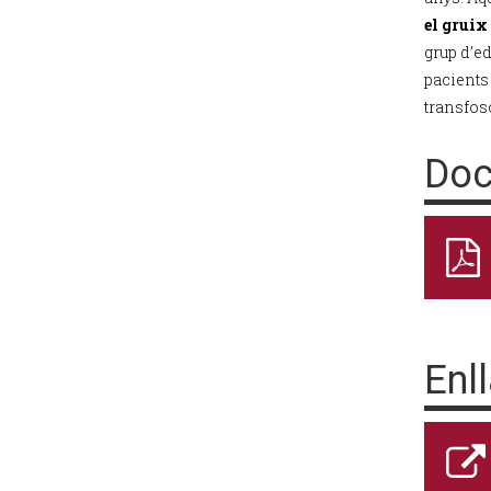
el gruix
grup d’ed
pacients
transfos
Doc
Enl