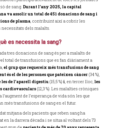
ió de sang.
Durant l’any 2025, la capital
na va assolir un total de 451 donacions de sang i
ions de plasma
, contribuint així a cobrir les
 necessitats dels malalts.
què es necessita la sang?
ada tres donacions de sang és per a malalts de
el total de transfusions que es fan diàriament a
a,
el grup que requereix més transfusions de sang
nt és el de les persones que pateixen càncer
(34 %),
 les de l’aparell digestiu
(15,5 %)
i
, en tercer lloc,
les
s cardiovasculars
(12,3 %). Les malalties cròniques
 a l’augment de l’esperança de vida són les que
an més transfusions de sang en el futur.
’edat mitjana dels pacients que reben sang ha
 en la darrera dècada i se situa al voltant dels 73
uest grup de
pacients de més de 70 anys representa