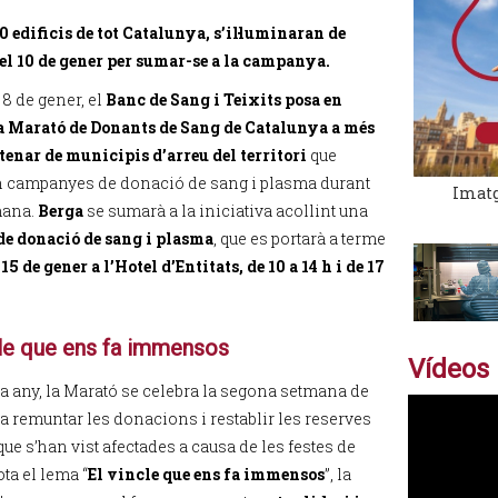
0 edificis de tot Catalunya, s’il·luminaran de
el 10 de gener per sumar-se a la campanya.
 8 de gener, el
Banc de Sang i Teixits posa en
 Marató de Donants de Sang de Catalunya a més
tenar de municipis d’arreu del territori
que
n campanyes de donació de sang i plasma durant
Imatg
mana.
Berga
se sumarà a la iniciativa acollint una
de donació de sang i plasma
, que es portarà a terme
15 de gener a l’Hotel d’Entitats, de 10 a 14 h i de 17
cle que ens fa immensos
Vídeos
 any, la Marató se celebra la segona setmana de
 a remuntar les donacions i restablir les reserves
ue s’han vist afectades a causa de les festes de
ta el lema “
El vincle que ens fa immensos
”, la