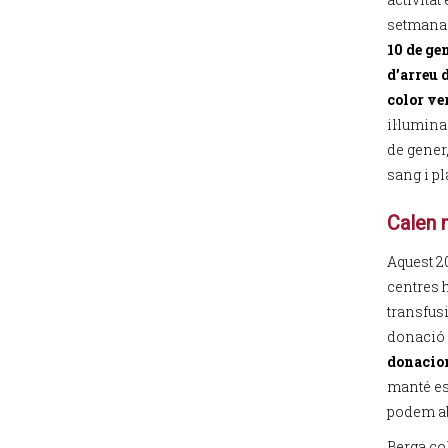
setmana 
10 de ge
d’arreu 
color v
il·lumina
de gener
sang i p
Calen 
Aquest 2
centres 
transfus
donació 
donacion
manté es
podem ab
Berga col