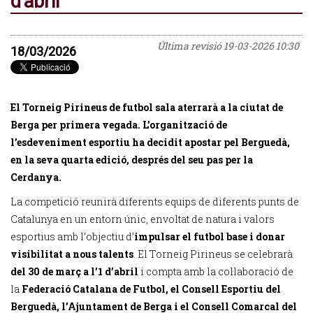
d'abril
Última revisió
19-03-2026 10:30
18/03/2026
El Torneig Pirineus de futbol sala aterrarà a la ciutat de
Berga per primera vegada. L’organització de
l’esdeveniment esportiu ha decidit apostar pel Berguedà,
en la seva quarta edició, després del seu pas per la
Cerdanya.
La competició reunirà diferents equips de diferents punts de
Catalunya en un entorn únic, envoltat de natura i valors
esportius amb l’objectiu d’
impulsar el futbol base i donar
visibilitat a nous talents
. El Torneig Pirineus se celebrarà
del 30 de març a l’1 d’abril
i compta amb la col·laboració de
la
Federació Catalana de Futbol, el Consell Esportiu del
Berguedà, l’Ajuntament de Berga i el Consell Comarcal del