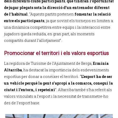
dels diferents clubs participants
,
que tindran l’oportunitat
de jugar plegats sota la direcció d’un entrenador diferent
de l’habitual
. “Aquests partits pretenen
fomentar la relació
entre els participants
, ja que sovint els tornejos es limiten a
una dinàmica competitiva entre equips i la interacció entre
jugadors queda reduïda, en gran part, als moments
compartits durant l’allotjament”.
Promocionar el territori i els valors esportius
La regidora de Turisme de l’Ajuntament de Berga,
Ermínia
Altarriba
, ha destacat la importància dels esdeveniments
esportius per donar a conèixer el territori. “
L’esport ha de ser
un vehicle perquè la gent s’apropi a la comarca, conegui la
ciutat i l’entorn, i repeteixi
”. Altarriba també s’ha referit als
valors vinculats a l’esport i la necessitat de transmetre-ho
des de l’esport base.