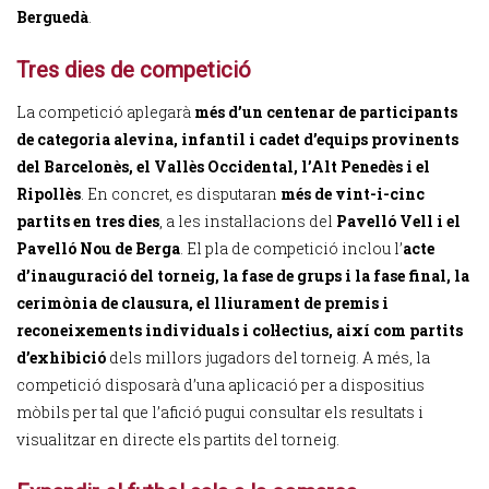
Berguedà
.
Tres dies de competició
La competició aplegarà
més d’un centenar de participants
de categoria alevina, infantil i cadet d’equips provinents
del Barcelonès, el Vallès Occidental, l’Alt Penedès i el
Ripollès
. En concret, es disputaran
més de vint-i-cinc
partits en tres dies
, a les instal·lacions del
Pavelló Vell i el
Pavelló Nou de Berga
. El pla de competició inclou l’
acte
d’inauguració del torneig, la fase de grups i la fase final, la
cerimònia de clausura, el lliurament de premis i
reconeixements individuals i col·lectius, així com partits
d’exhibició
dels millors jugadors del torneig. A més, la
competició disposarà d’una aplicació per a dispositius
mòbils per tal que l’afició pugui consultar els resultats i
visualitzar en directe els partits del torneig.