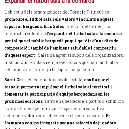
Expandir el futbol sala a la comarca
L’objectiu dels organitzadors del Torneig Pirineus és
promoure el futbol sala i els valors vinculats a aquest
esport al Berguedà. Eric Sales
, director del torneig, ha
refermat la voluntat “
d’expandir el futbol sala a la comarca
per tal que el públic berguedà pugui gaudir d’uns dies de
competició i també de l’ambient saludable i competitiu
d’aquest esport
”. Sales ha agraït el suport dels organitzadors,
institucions, entitats i empreses locals que han facilitat la
celebració del torneig a la capital berguedana.
Santi Gea
, seleccionador absolut català,
confia que el
torneig permetrà impulsar el futbol sala al territori i
fomentar la participació d’equips berguedans en les
pròximes edicions
. També ha destacat els partits d’exhibició
com a al·licient per enriquir l’experiència esportiva i
potenciar valors com el respecte i la companyonia.
Es
formaran equips integrats per una selecció de jugadors