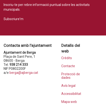
Inscriu-te per rebre informació puntual sobre les activitats
municipals.
Subscriure'm
Contacta amb l'ajuntament
Detalls del
web
Ajuntament de Berga
Plaça de Sant Pere, 1
Crèdits
08600 - Berga
Tel.
938 214 333
Contacte
NIF P0802200F
a/e
berga@ajberga.cat
Protecció de
dades
Avís legal
Accessibilitat
Mapa web