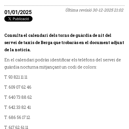
Última revisió
30-12-2025 21:02
01/01/2025
Consulta el calendari dels torns de guàrdia de nit del
servei de taxis de Berga que trobaràs en el document adjunt
de la notícia.
En el calendari podràs identificar els telèfons del servei de
guàrdia nocturna mitjançant un codi de colors:
T. 93 821 11 11
T. 609 07 62 46
T. 640 73 88 62
T. 642 33 82 41
T. 686 56 17 12
T. 617 62 61 11